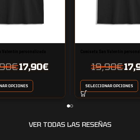
 Valentín personalizada
Camiseta San Valentín persona
diseño 4
,90
€
17,90
€
19,90
€
17,
NAR OPCIONES
SELECCIONAR OPCIONES
VER TODAS LAS RESEÑAS