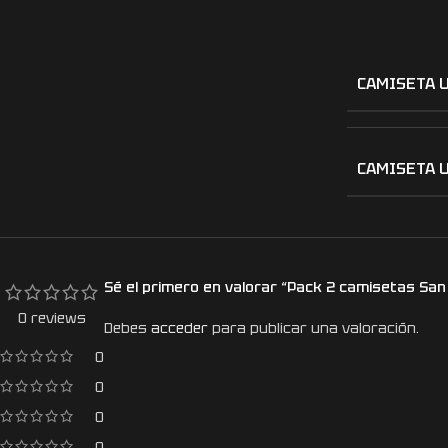
CAMISETA 
CAMISETA 
Sé el primero en valorar “Pack 2 camisetas Sa
0 reviews
Debes
acceder
para publicar una valoración.
0
0
0
0