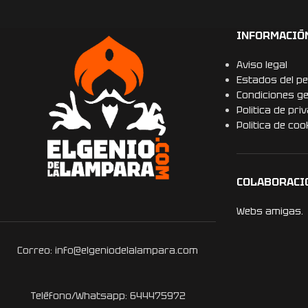
INFORMACIÓ
Aviso legal
Estados del pe
Condiciones g
Politica de pri
Politica de coo
COLABORACI
Webs amigas.
Correo: info@elgeniodelalampara.com
Teléfono/Whatsapp: 644475972