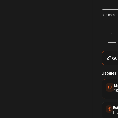
pon nombr
Gu
Detalles
Ma
10
Es
Imp