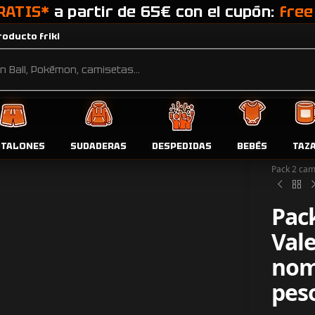
RATIS*
a partir de 65€ con el cupón:
free
oducto friki
NTALONES
SUDADERAS
DESPEDIDAS
BEBÉS
TAZ
Inicio
Tien
Pack 2 cam
Pac
Val
nom
pes