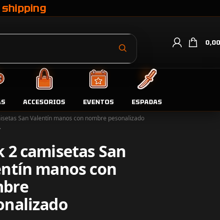
 shipping
0,0
AS
ACCESORIOS
EVENTOS
ESPADAS
da
Camisetas
isetas San Valentín manos con nombre pesonalizado
k 2 camisetas San
entín manos con
bre
onalizado