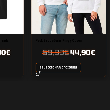
lizada
Pack 2 sudaderas King y Queen
59,90
€
44,90
€
90
€
SELECCIONAR OPCIONES