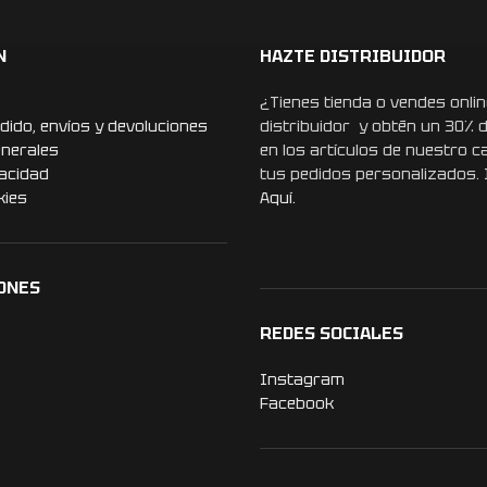
N
HAZTE DISTRIBUIDOR
¿Tienes tienda o vendes onlin
dido, envíos y devoluciones
distribuidor y obtén un 30% 
enerales
en los artículos de nuestro c
vacidad
tus pedidos personalizados.
kies
Aquí.
ONES
REDES SOCIALES
Instagram
Facebook