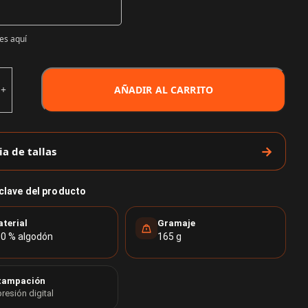
es aquí
AÑADIR AL CARRITO
ia de tallas
 clave del producto
terial
Gramaje
0 % algodón
165 g
tampación
resión digital