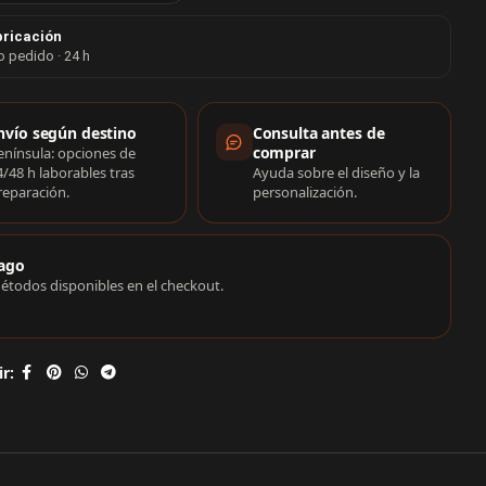
ricación
o pedido · 24 h
rmación de compra
nvío según destino
Consulta antes de
comprar
enínsula: opciones de
4/48 h laborables tras
Ayuda sobre el diseño y la
reparación.
personalización.
ago
étodos disponibles en el checkout.
r: