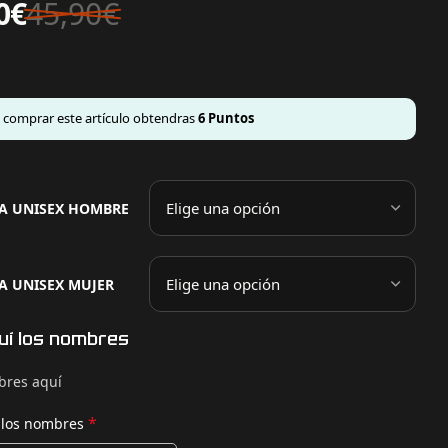
0
€
45,90
€
l comprar este artículo obtendras
6
Puntos
A UNISEX HOMBRE
A UNISEX MUJER
uí los nombres
res aquí
*
 los nombres