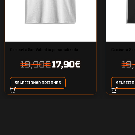
Camiseta San Valentín personalizada
Camiseta San
diseño 8
diseño 6
19,90
€
17,90
€
19
SELECCIONAR OPCIONES
SELECCIO