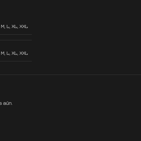
,
M
,
L
,
XL
,
XXL
,
M
,
L
,
XL
,
XXL
s aún.