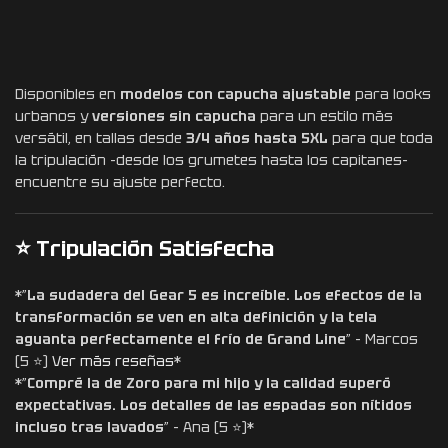
Disponibles en
modelos con capucha ajustable
para looks
urbanos y
versiones sin capucha
para un estilo más
versátil, en tallas desde
3/4 años hasta 5XL
para que toda
la tripulación -desde los grumetes hasta los capitanes-
encuentre su ajuste perfecto.
⭐ Tripulación Satisfecha
*”
La sudadera del Gear 5 es increíble. Los efectos de la
transformación se ven en alta definición y la tela
aguanta perfectamente el frío de Grand Line
” – Marcos
(5 ⭐)
Ver más reseñas
*
*”
Compré la de Zoro para mi hijo y la calidad superó
expectativas. Los detalles de las espadas son nítidos
incluso tras lavados
” – Ana (5 ⭐)*