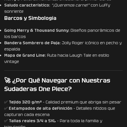
Saludo característico:
“¡Queremos carne!”
con Luffy
sonriente
Barcos y Simbología
Going Merry & Thousand Sunny:
Diseños panorámicos de
los barcos
Bandera Sombrero de Paja:
Jolly Roger icónico en pecho y
espalda
Mapa de Grand Line:
Ruta hacia Laugh Tale en estilo
vintage
🚀 ¿Por Qué Navegar con Nuestras
Sudaderas One Piece?
✅
Tejido 320 g/m²
– Calidad premium que abriga sin pesar
✅
Estampados de alta definición
– Detalles nítidos que
capturan cada escena
✅
Tallas reales 3/4 a 5XL
– Para toda la familia y
tripulación