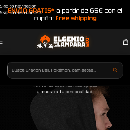
Skip to navigation
ENVÍO GRATIS*
a partir de 65€ con el
Skip to main content
cupón:
free shipping
Piece
Sudaderas One Piece
Revive las escenas más épicas
y muestra tu personalidad.