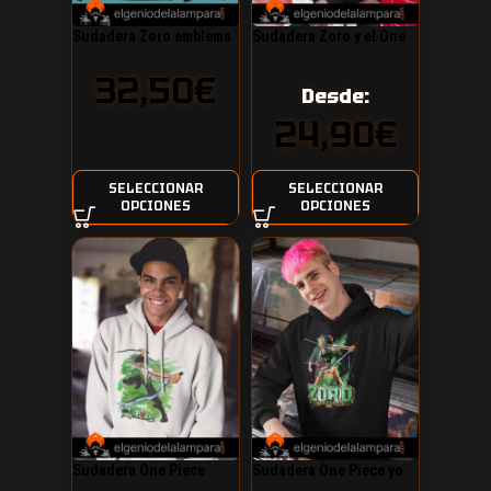
Sudadera Zoro emblema
Sudadera Zoro y el One
Piece
32,50
€
Desde:
24,90
€
SELECCIONAR
SELECCIONAR
OPCIONES
OPCIONES
Sudadera One Piece
Sudadera One Piece yo
Zoro el caza piratas
soy Roronoa Zoro