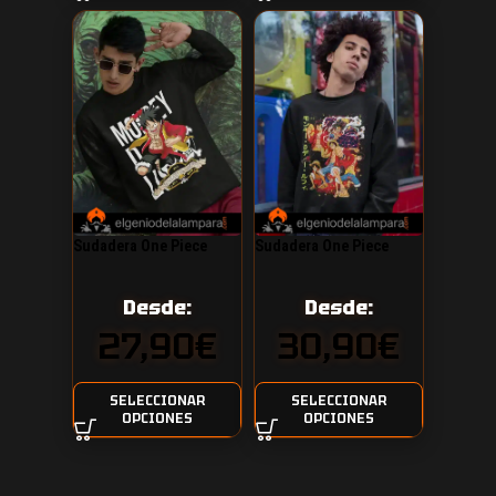
Sudadera One Piece
Sudadera One Piece
Monkey D. Luffy
Luffy capitan de los
sombreros de paja
Desde:
Desde:
27,90
€
30,90
€
SELECCIONAR
SELECCIONAR
OPCIONES
OPCIONES