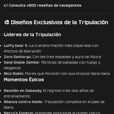
👉 Consulta +800 reseñas de navegantes
🎨 Diseños Exclusivos de la Tripulación
Líderes de la Tripulación
Luffy Gear 5:
La transformación más esperada con
efectos de liberación
Zoro Santoryu:
Con las tres espadas y aura de Asura
Sanji Diable Jambe:
Técnicas de patadas con fuego y
elegancia
Nico Robin:
Flores que florecen con sus brazos Hana Hana
Momentos Épicos
Reunión en Sabaody:
El regreso tras dos años de
entrenamiento
Alianza contra Kaido:
Tripulación completa en el país de
Wano
Merry’s Funeral:
Homenaje emocional al primer barco