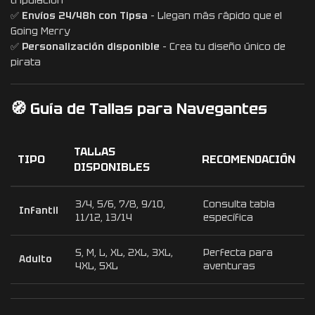
✅
Envíos 24/48h con Tipsa
– Llegan más rápido que el
Going Merry
✅
Personalización disponible
– Crea tu diseño único de
pirata
🧭 Guía de Tallas para Navegantes
TALLAS
TIPO
RECOMENDACIÓN
DISPONIBLES
3/4, 5/6, 7/8, 9/10,
Consulta tabla
Infantil
11/12, 13/14
específica
S, M, L, XL, 2XL, 3XL,
Perfecta para
Adulto
4XL, 5XL
aventuras