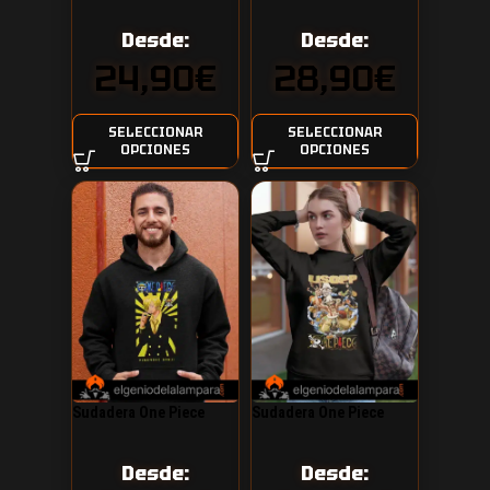
Desde:
Desde:
24,90
€
28,90
€
SELECCIONAR
SELECCIONAR
OPCIONES
OPCIONES
Sudadera One Piece
Sudadera One Piece
Vinsmoke Sanji
Usoop
Desde:
Desde: