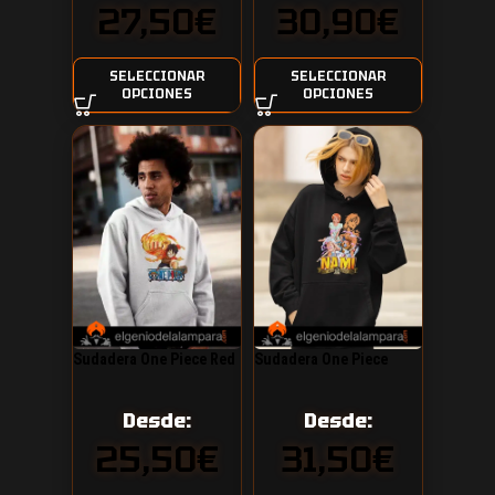
27,50
€
30,90
€
SELECCIONAR
SELECCIONAR
OPCIONES
OPCIONES
Sudadera One Piece Red
Sudadera One Piece
Hook
Nami
Desde:
Desde:
25,50
€
31,50
€