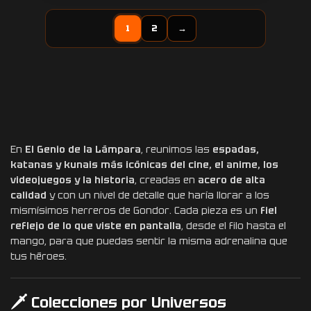
1
2
→
En
El Genio de la Lámpara
, reunimos las
espadas,
katanas y kunais más icónicas del cine, el anime, los
videojuegos y la historia
, creadas en
acero de alta
calidad
y con un nivel de detalle que haría llorar a los
mismísimos herreros de Gondor. Cada pieza es un
fiel
reflejo de lo que viste en pantalla
, desde el filo hasta el
mango, para que puedas sentir la misma adrenalina que
tus héroes.
🗡️ Colecciones por Universos