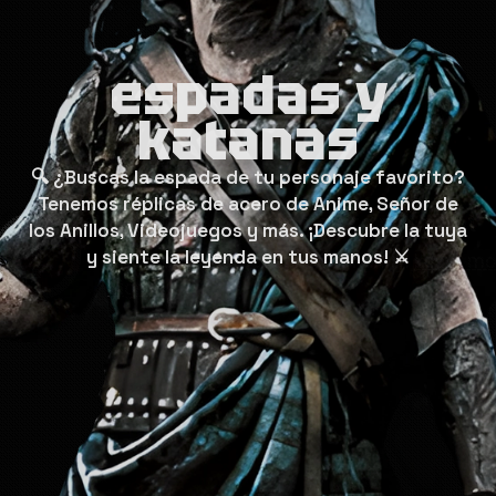
espadas y
katanas
🔍 ¿Buscas la espada de tu personaje favorito?
Tenemos réplicas de acero de Anime, Señor de
los Anillos, Videojuegos y más. ¡Descubre la tuya
y siente la leyenda en tus manos! ⚔️