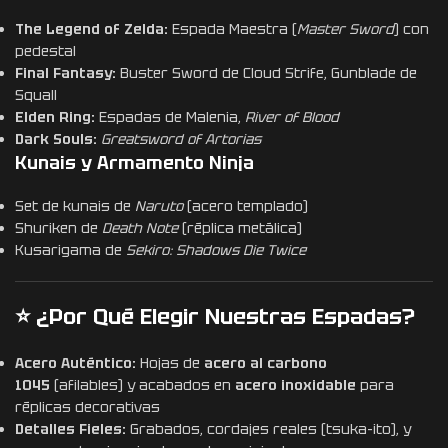
The Legend of Zelda:
Espada Maestra (
Master Sword
) con
pedestal
Final Fantasy:
Buster Sword de Cloud Strife, Gunblade de
Squall
Elden Ring:
Espadas de Malenia,
River of Blood
Dark Souls:
Greatsword of Artorias
Kunais y Armamento Ninja
Set de kunais de
Naruto
(acero templado)
Shuriken de
Death Note
(réplica metálica)
Kusarigama de
Sekiro: Shadows Die Twice
⭐ ¿Por Qué Elegir Nuestras Espadas?
Acero Auténtico:
Hojas de
acero al carbono
1045
(afilables) y acabados en
acero inoxidable
para
réplicas decorativas
Detalles Fieles:
Grabados, cordajes reales (tsuka-ito), y