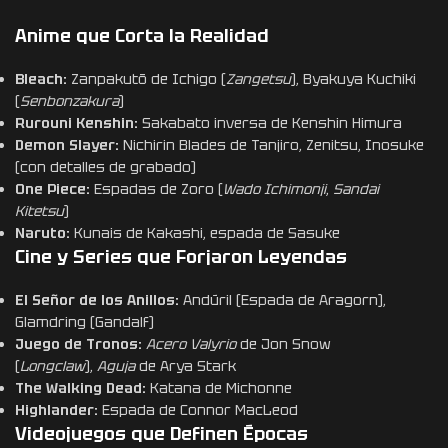
Anime que Corta la Realidad
Bleach:
Zanpakutō de Ichigo (
Zangetsu
), Byakuya Kuchiki
(
Senbonzakura
)
Rurouni Kenshin:
Sakabato inversa de Kenshin Himura
Demon Slayer:
Nichirin Blades de Tanjiro, Zenitsu, Inosuke
(con detalles de grabado)
One Piece:
Espadas de Zoro (
Wado Ichimonji
,
Sandai
Kitetsu
)
Naruto:
Kunais de Kakashi, espada de Sasuke
Cine y Series que Forjaron Leyendas
El Señor de los Anillos:
Andúril (Espada de Aragorn),
Glamdring (Gandalf)
Juego de Tronos:
Acero Valyrio
de Jon Snow
(
Longclaw
),
Aguja
de Arya Stark
The Walking Dead:
Katana de Michonne
Highlander:
Espada de Connor MacLeod
Videojuegos que Definen Épocas