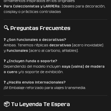
ornamentos inspirados en los originales
Para Coleccionistas y LARPERs:
Ideales para decoración,
cosplay o prácticas controladas
🔍 Preguntas Frecuentes
❓ ¿Son funcionales o decorativas?
Ambas. Tenemos réplicas
decorativas
(acero inoxidable)
y
funcionales
(acero al carbono, afilables).
❓ ¿Incluyen funda o soporte?
Dependiendo del modelo incluyen
saya (vaina) de madera
o cuero
y/o soporte de exhibición.
❓ ¿Hacéis envíos internacionales?
¡Sí! Embalaje reforzado para viajes transmedia.
📦 Tu Leyenda Te Espera