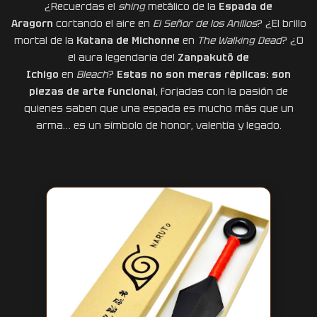
¿Recuerdas el
shing
metálico de la
Espada de
Aragorn
cortando el aire en
El Señor de los Anillos
? ¿El brillo
mortal de la
Katana de Michonne
en
The Walking Dead
? ¿O
el aura legendaria del
Zanpakutō de
Ichigo
en
Bleach
?
Estas no son meras réplicas: son
piezas de arte funcional
, forjadas con la pasión de
quienes saben que una espada es mucho más que un
arma… es un símbolo de honor, valentía y legado.