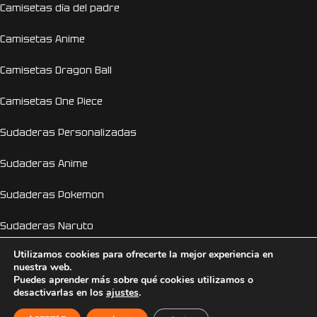
Camisetas día del padre
Camisetas Anime
Camisetas Dragon Ball
Camisetas One Piece
Sudaderas Personalizadas
Sudaderas Anime
Sudaderas Pokemon
Sudaderas Naruto
Utilizamos cookies para ofrecerte la mejor experiencia en
Personalizador Online
nuestra web.
Puedes aprender más sobre qué cookies utilizamos o
Camisetas despedida de soltera y soltero
desactivarlas en los
ajustes
.
EL GENIO DE LA LÁMPARA
2026 © Copyright 2026