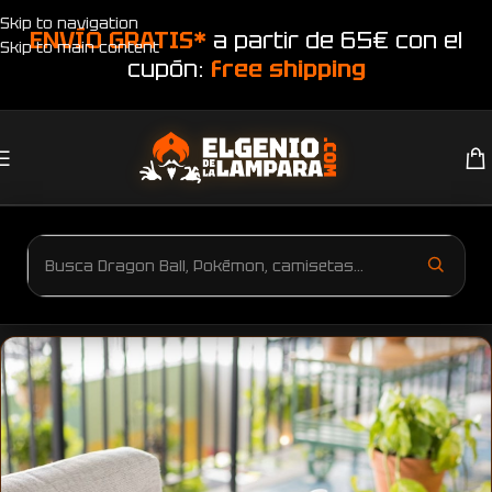
Skip to navigation
ENVÍO GRATIS*
a partir de 65€ con el
Skip to main content
cupón:
free shipping
Inicio
Cojines recien nacidos