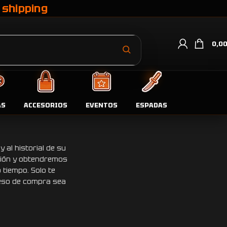
 shipping
0,0
a obtener descuentos en tus pedidos.
AS
ACCESORIOS
EVENTOS
ESPADAS
y al historial de su
ción y obtendremos
 tiempo.
Solo te
ceso de compra sea