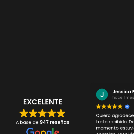
Jessica 
hace 1 me
EXCELENTE
Quiero agradec
trato recibido. D
A base de
947 reseñas
momento estuvi