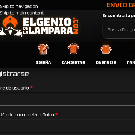
ENVÍO G
Skip to navigation
Skip to main content
Encuentra tu pr
¡Hola! Aquí tienes tu área personal. Gestiona desde aquí tus 
DISEÑA
CAMISETAS
OVERSIZE
PA
istrarse
*
re de usuario
*
ción de correo electrónico