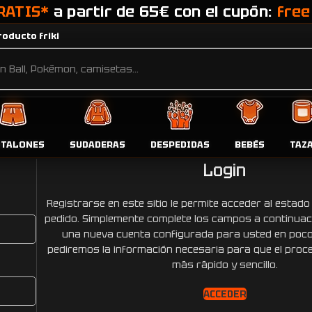
RATIS*
a partir de 65€ con el cupón:
free
oducto friki
pedidos, direcciones y métodos de pago o canjea tus puntos par
NTALONES
SUDADERAS
DESPEDIDAS
BEBÉS
TAZ
Login
Registrarse en este sitio le permite acceder al estado 
pedido.
Simplemente complete los campos a continua
una nueva cuenta configurada para usted en poco
pediremos la información necesaria para que el pro
más rápido y sencillo.
ACCEDER