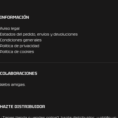
INFORMACIÓN
Aviso legal
Estados del pedido, envíos y devoluciones
Condiciones generales
Politica de privacidad
Politica de cookies
COLABORACIONES
Webs amigas.
HAZTE DISTRIBUIDOR
¿Tienes tienda o vendes online?, hazte distribuidor y obtén un