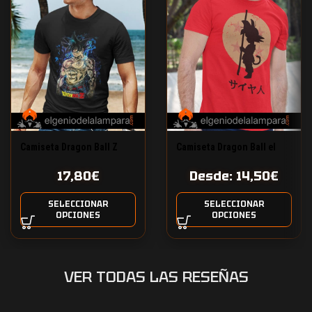
Camiseta Dragon Ball Z
Camiseta Dragon Ball el
Kakarot ultra instinct
pequeño Goku
17,80
€
Desde:
14,50
€
SELECCIONAR
SELECCIONAR
OPCIONES
OPCIONES
VER TODAS LAS RESEÑAS