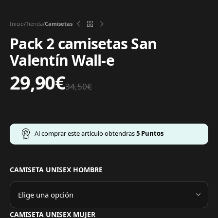
Inicio
Tienda
Camisetas
Pack 2 camisetas San
Valentín Wall-e
29,90
€
34,50
€
Al comprar este artículo obtendras
5
Puntos
CAMISETA UNISEX HOMBRE
CAMISETA UNISEX MUJER