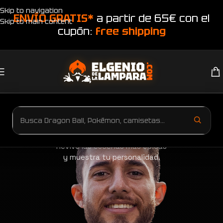
Skip to navigation
ENVÍO GRATIS*
a partir de 65€ con el
Skip to main content
cupón:
free shipping
Camisetas Jujutsu Kaisen
Revive las escenas más épicas
y muestra tu personalidad.