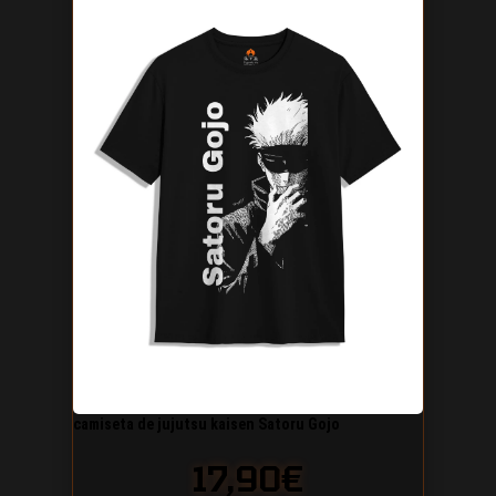
camiseta de jujutsu kaisen Satoru Gojo
17,90
€