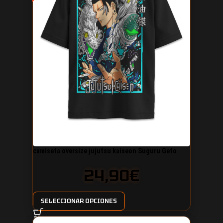
camiseta oversize jujutsu kaiseon Suguru Geto
24,90
€
SELECCIONAR OPCIONES