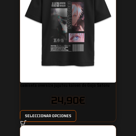
camiseta oversize jujutsu kaisen de Gojo Satoru
24,90
€
SELECCIONAR OPCIONES