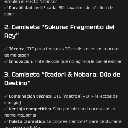
simulan el efecto “Infinito”
✅
Durabilidad certificada
: 50+ lavados sin pérdida de
color
2. Camiseta “Sukuna: Fragmento del
Rey”
✅
Técnica
: DTF para texturas 3D realistas en las marcas
de maldición
✅
Innovación
: Tinta flexible que no agrieta la piel al estirar
3. Camiseta “Itadori & Nobara: Dúo de
Destino”
✅
Combinación técnica
: DTG (rostros) + DTF (efectos de
energía)
✅
Ventaja competitiva
: Solo posible con impresoras de
gama industrial
✅
Paleta cromática
: 12 colores Pantone® para capturar el
aura de maldición