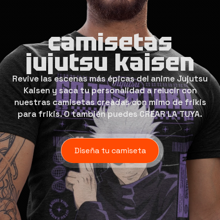
camisetas
jujutsu kaisen
Revive las escenas más épicas del anime Jujutsu
Kaisen y saca tu personalidad a relucir con
nuestras camisetas creadas con mimo de frikis
para frikis. O también puedes CREAR LA TUYA.
Diseña tu camiseta