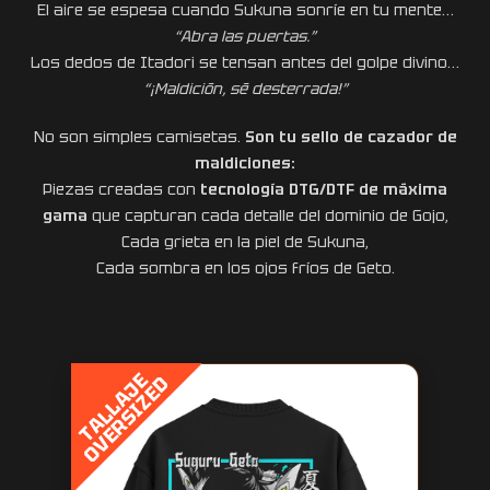
El aire se espesa cuando Sukuna sonríe en tu mente…
“Abra las puertas.”
Los dedos de Itadori se tensan antes del golpe divino…
“¡Maldición, sé desterrada!”
No son simples camisetas.
Son tu sello de cazador de
maldiciones:
Piezas creadas con
tecnología DTG/DTF de máxima
gama
que capturan cada detalle del dominio de Gojo,
Cada grieta en la piel de Sukuna,
Cada sombra en los ojos fríos de Geto.
T
A
L
L
A
J
E
O
V
E
R
S
I
Z
E
D