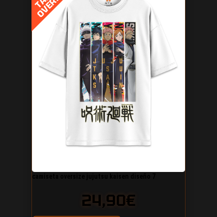
camiseta oversize jujutsu kaisen diseño 7
24,90
€