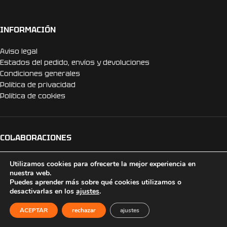
INFORMACIÓN
Aviso legal
Estados del pedido, envíos y devoluciones
Condiciones generales
Politica de privacidad
Politica de cookies
COLABORACIONES
Webs amigas.
Utilizamos cookies para ofrecerte la mejor experiencia en
nuestra web.
Puedes aprender más sobre qué cookies utilizamos o
desactivarlas en los
ajustes
.
HAZTE DISTRIBUIDOR
ACEPTAR
rechazar
ajustes
¿Tienes tienda o vendes online?, hazte distribuidor y obtén un