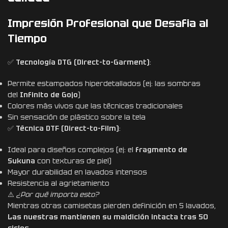
Impresión Profesional que Desafia al
Tiempo
✅
Tecnología DTG (Direct-to-Garment)
:
Permite estampados hiperdetallados (ej: las sombras
del
Infinito de Gojo
)
Colores más vivos que las técnicas tradicionales
Sin sensación de plástico sobre la tela
✅
Técnica DTF (Direct-to-Film)
:
Ideal para diseños complejos (ej: el
fragmento de
Sukuna
con texturas de piel)
Mayor durabilidad en lavados intensos
Resistencia al agrietamiento
⚠️
¿Por qué importa esto?
Mientras otras camisetas pierden definición en 5 lavados,
Las nuestras mantienen su maldición intacta tras 50
ciclos