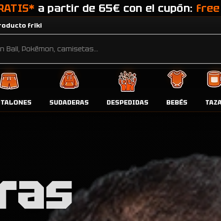
RATIS*
a partir de 65€ con el cupón:
free
oducto friki
NTALONES
SUDADERAS
DESPEDIDAS
BEBÉS
TAZ
ras