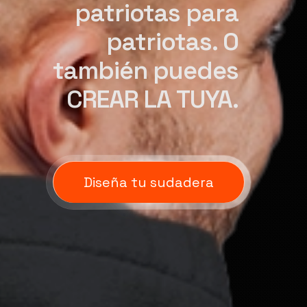
patriotas para
patriotas. O
también puedes
CREAR LA TUYA.
Diseña tu sudadera