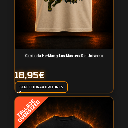
Camiseta He-Man y Los Masters Del Universo
18,95
€
SELECCIONAR OPCIONES
T
A
L
L
A
J
E
O
V
E
R
S
I
Z
E
D