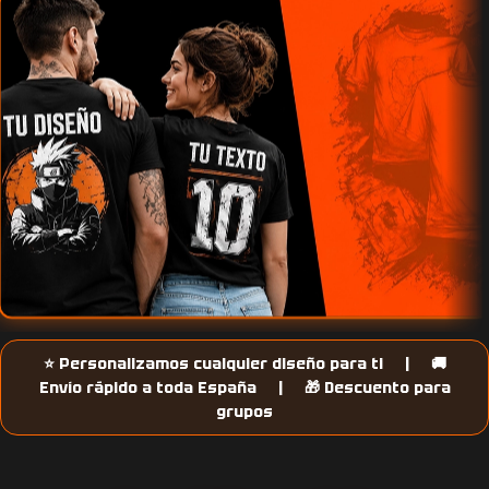
PERSONALIZA
⭐ Personalizamos cualquier diseño para ti | 🚚
Envío rápido a toda España | 🎁 Descuento para
TU CAMISETA
grupos
Personaliza cualquier
camiseta en minutos