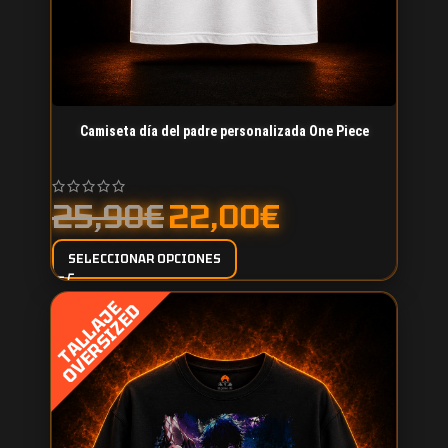
Camiseta día del padre personalizada One Piece
25,90
€
22,00
€
SELECCIONAR OPCIONES
T
A
L
L
A
J
E
O
V
E
R
S
I
Z
E
D