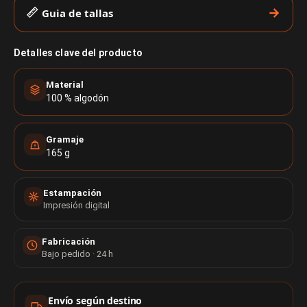
Guia de tallas
Detalles clave del producto
Material
100 % algodón
Gramaje
165 g
Estampación
Impresión digital
Fabricación
Bajo pedido · 24 h
Información de compra
Envío según destino