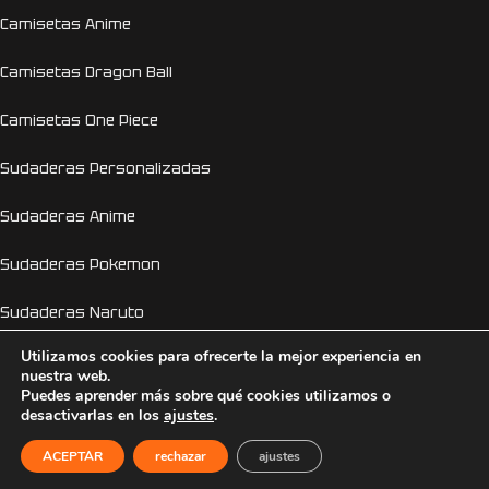
Camisetas Anime
Camisetas Dragon Ball
Camisetas One Piece
Sudaderas Personalizadas
Sudaderas Anime
Sudaderas Pokemon
Sudaderas Naruto
Utilizamos cookies para ofrecerte la mejor experiencia en
Personalizador Online
nuestra web.
Puedes aprender más sobre qué cookies utilizamos o
Camisetas despedida de soltera y soltero
desactivarlas en los
ajustes
.
EL GENIO DE LA LÁMPARA
2026 © Copyright 2026
ACEPTAR
rechazar
ajustes