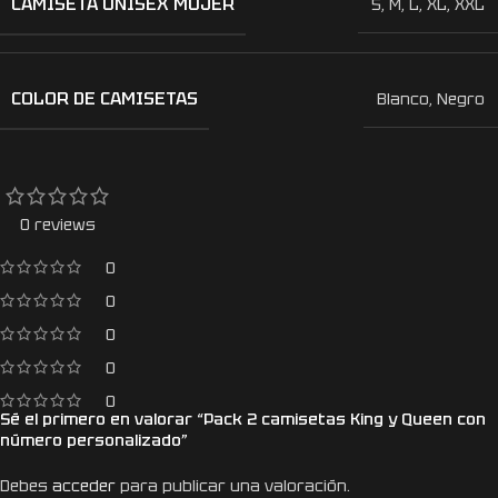
CAMISETA UNISEX MUJER
S
,
M
,
L
,
XL
,
XXL
COLOR DE CAMISETAS
Blanco
,
Negro
0 reviews
0
0
0
0
0
Sé el primero en valorar “Pack 2 camisetas King y Queen con
número personalizado”
Debes
acceder
para publicar una valoración.