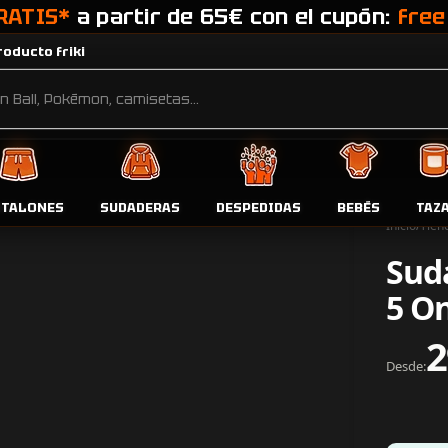
RATIS*
a partir de 65€ con el cupón:
free
oducto friki
NTALONES
SUDADERAS
DESPEDIDAS
BEBÉS
TAZ
Inicio
Tien
Sud
5 O
2
Desde: