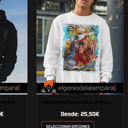
 de luffy
Sudadera One Piece en busca del tesoro
€
Desde:
25,50
€
SELECCIONAR OPCIONES