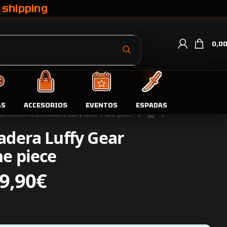
 shipping
0,0
AS
ACCESORIOS
EVENTOS
ESPADAS
da
Sudaderas
Sudadera Luffy Gear 5 One piece
adera Luffy Gear
ne piece
9,90
€