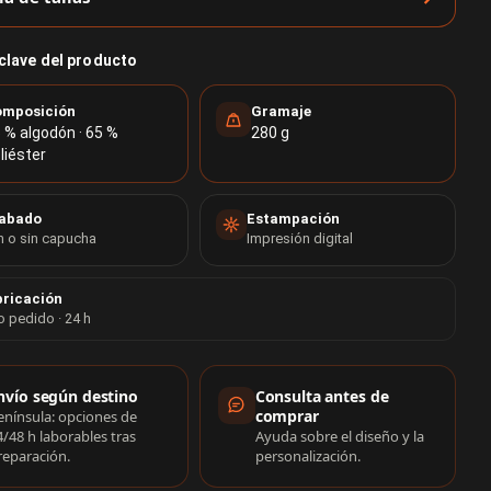
 clave del producto
mposición
Gramaje
 % algodón · 65 %
280 g
liéster
abado
Estampación
 o sin capucha
Impresión digital
ricación
o pedido · 24 h
rmación de compra
nvío según destino
Consulta antes de
comprar
enínsula: opciones de
4/48 h laborables tras
Ayuda sobre el diseño y la
reparación.
personalización.