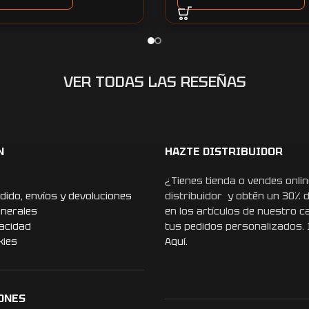
VER TODAS LAS RESEÑAS
N
HAZTE DISTRIBUIDOR
¿Tienes tienda o vendes onlin
dido, envíos y devoluciones
distribuidor y obtén un 30% 
enerales
en los artículos de nuestro c
vacidad
tus pedidos personalizados.
kies
Aquí.
ONES