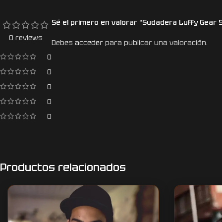
Sé el primero en valorar “Sudadera Luffy Gear 
0 reviews
Debes
acceder
para publicar una valoración.
0
0
0
0
0
Productos relacionados