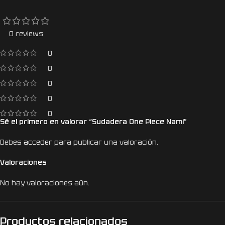
0 reviews
0
0
0
0
0
Sé el primero en valorar “Sudadera One Piece Nami”
Debes
acceder
para publicar una valoración.
Valoraciones
No hay valoraciones aún.
Productos relacionados