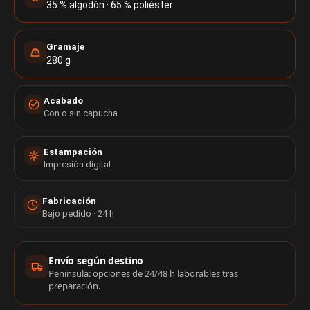
35 % algodón · 65 % poliéster
Gramaje
280 g
Acabado
Con o sin capucha
Estampación
Impresión digital
Fabricación
Bajo pedido · 24 h
Información de compra
Envío según destino
Península: opciones de 24/48 h laborables tras
preparación.