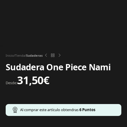
Inicio
Tienda
Sudaderas
Sudadera One Piece Nami
31,50
€
Desde:
Al comprar este artículo obtendras
6
Puntos