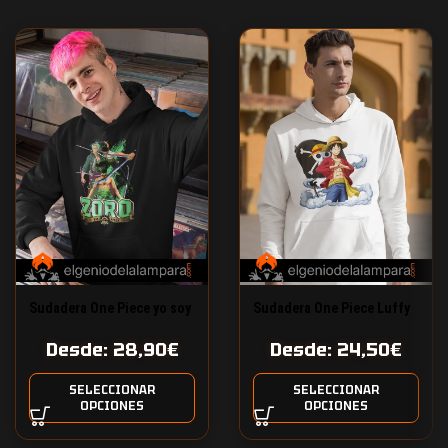
Sudadera One Piece yo soy
Sudadera One Piece Luffy
Roronoa Zoro
el pirata
Desde:
28,90
€
Desde:
24,50
€
SELECCIONAR
SELECCIONAR
OPCIONES
OPCIONES