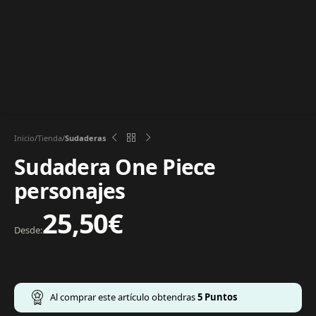
Inicio
Tienda
Sudaderas
Sudadera One Piece
personajes
25,50
€
Desde:
Al comprar este artículo obtendras
5
Puntos