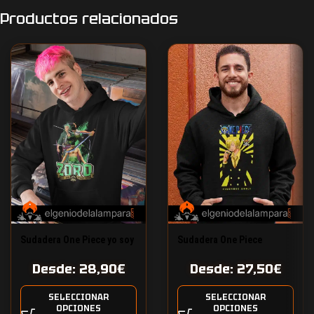
Productos relacionados
Sudadera One Piece yo soy
Sudadera One Piece
Roronoa Zoro
Vinsmoke Sanji
Desde:
28,90
€
Desde:
27,50
€
SELECCIONAR
SELECCIONAR
OPCIONES
OPCIONES