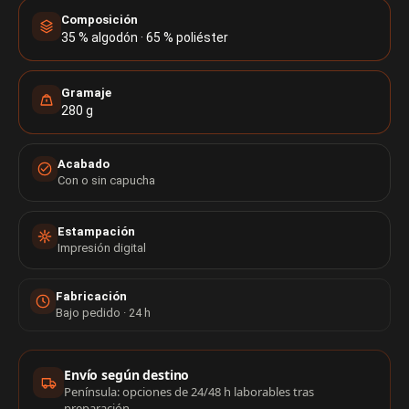
Composición
35 % algodón · 65 % poliéster
Gramaje
280 g
Acabado
Con o sin capucha
Estampación
Impresión digital
Fabricación
Bajo pedido · 24 h
Información de compra
Envío según destino
Península: opciones de 24/48 h laborables tras
preparación.