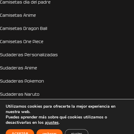
Camisetas día del padre
Camisetas Anime
Camisetas Dragon Ball
Camisetas One Piece
Sudaderas Personalizadas
Sudaderas Anime
Sudaderas Pokemon
Sudaderas Naruto
Utilizamos cookies para ofrecerte la mejor experiencia en
Personalizador Online
nuestra web.
Puedes aprender más sobre qué cookies utilizamos o
Camisetas despedida de soltera y soltero
desactivarlas en los
ajustes
.
EL GENIO DE LA LÁMPARA
2026 © Copyright 2026
ACEPTAR
rechazar
ajustes