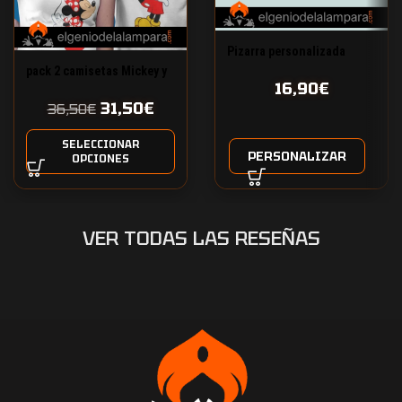
Pizarra personalizada
15x20cm
pack 2 camisetas Mickey y
16,90
€
Minnie con nombre
31,50
€
personalizado
36,50
€
SELECCIONAR
PERSONALIZAR
OPCIONES
VER TODAS LAS RESEÑAS