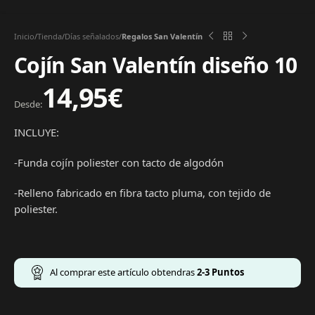
Inicio
Tienda
Días señalados
Regalos San Valentín
Cojín San Valentín diseño 10
14,95
€
Desde:
INCLUYE:
-Funda cojín poliester con tacto de algodón
-Relleno fabricado en fibra tacto pluma, con tejido de
poliester.
Al comprar este artículo obtendras
2-3
Puntos