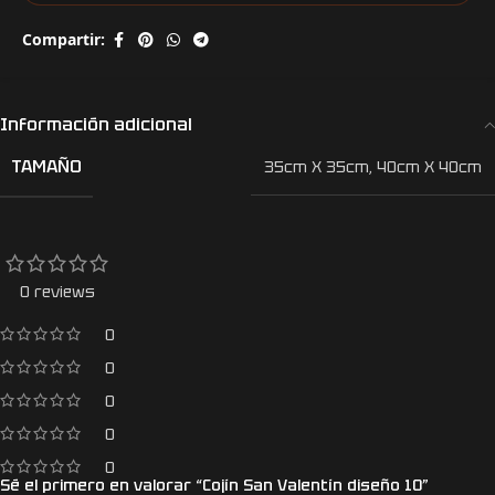
Compartir:
Información adicional
TAMAÑO
35cm X 35cm
,
40cm X 40cm
0 reviews
0
0
0
0
0
Sé el primero en valorar “Cojín San Valentín diseño 10”