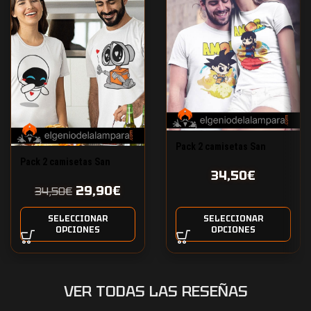
Pack 2 camisetas San
Valentín Dragon Ball amor
Pack 2 camisetas San
34,50
€
verdadero
Valentín Wall-e
29,90
€
34,50
€
SELECCIONAR
SELECCIONAR
OPCIONES
OPCIONES
VER TODAS LAS RESEÑAS