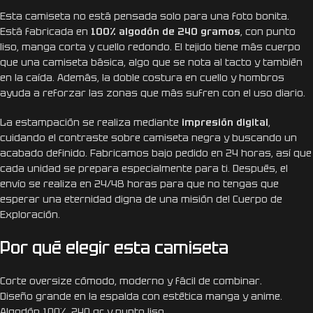
Esta camiseta no está pensada solo para una foto bonita.
Está fabricada en
100% algodón de 240 gramos
, con punto
liso, manga corta y cuello redondo. El tejido tiene más cuerpo
que una camiseta básica, algo que se nota al tacto y también
en la caída. Además, la doble costura en cuello y hombros
ayuda a reforzar las zonas que más sufren con el uso diario.
La estampación se realiza mediante
impresión digital
,
cuidando el contraste sobre camiseta negra y buscando un
acabado definido. Fabricamos bajo pedido en 24 horas, así que
cada unidad se prepara especialmente para ti. Después, el
envío se realiza en 24/48 horas para que no tengas que
esperar una eternidad digna de una misión del Cuerpo de
Exploración.
Por qué elegir esta camiseta
Corte oversize cómodo, moderno y fácil de combinar.
Diseño grande en la espalda con estética manga y anime.
Algodón 100%, 240 gr y punto liso.