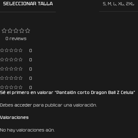
SELECCIONAR TALLA
S
,
M
,
L
,
XL
,
2XL
0 reviews
0
0
0
0
0
Sé el primero en valorar “Pantalón corto Dragon Ball Z Celula”
Debes
acceder
para publicar una valoración.
Valoraciones
No hay valoraciones aún.