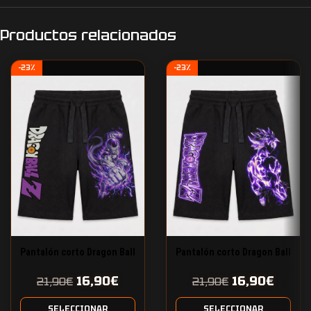
Productos relacionados
-23%
-23%
Pantalón corto Dragon Ball
Pantalón corto Dragon Ball
Z Freezer
Z Goku Power
16,90
€
16,90
€
21,90
€
21,90
€
SELECCIONAR
SELECCIONAR