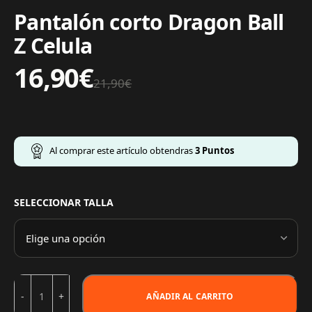
Pantalón corto Dragon Ball
Z Celula
16,90
€
21,90
€
Al comprar este artículo obtendras
3
Puntos
SELECCIONAR TALLA
AÑADIR AL CARRITO