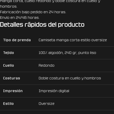
Manga corta, cuello redondo y doble costura en cuello y
hombros.
Fabricación bajo pedido en 24 horas.
Envío en 24/48 horas.
Detalles rápidos del producto
Tipo de prenda
Camiseta manga corta estilo oversize
Tejido
100% algodón, 240 gr, punto liso
Cuello
Redondo
Costuras
Doble costura en cuello y hombros
Impresión
Impresión digital
Estilo
Oversize