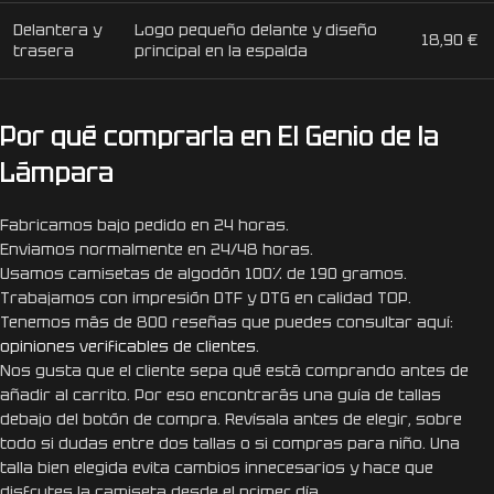
Delantera y
Logo pequeño delante y diseño
18,90 €
trasera
principal en la espalda
Por qué comprarla en El Genio de la
Lámpara
Fabricamos bajo pedido en 24 horas.
Enviamos normalmente en 24/48 horas.
Usamos camisetas de algodón 100% de 190 gramos.
Trabajamos con impresión DTF y DTG en calidad TOP.
Tenemos más de 800 reseñas que puedes consultar aquí:
opiniones verificables de clientes
.
Nos gusta que el cliente sepa qué está comprando antes de
añadir al carrito. Por eso encontrarás una guía de tallas
debajo del botón de compra. Revísala antes de elegir, sobre
todo si dudas entre dos tallas o si compras para niño. Una
talla bien elegida evita cambios innecesarios y hace que
disfrutes la camiseta desde el primer día.