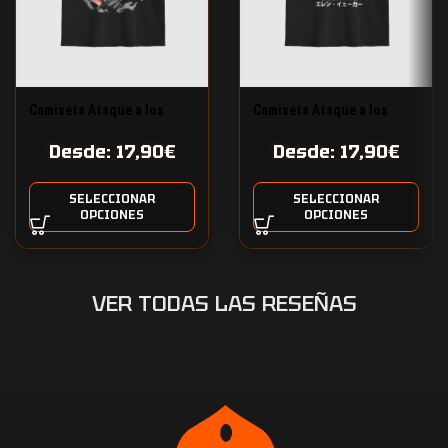
Camiseta Ataque a los
Camiseta Ataque a los
Titanes Eren Titán Diseño
Titanes Eren Titán Verde
Desde:
17,90
€
Desde:
17,90
€
17
Diseño 14
SELECCIONAR
SELECCIONAR
OPCIONES
OPCIONES
VER TODAS LAS RESEÑAS