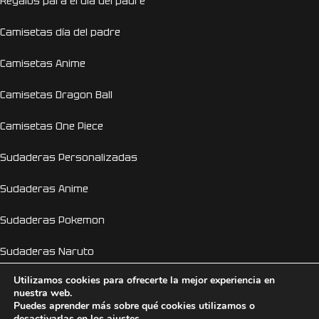
Regalos para el día del padre
Camisetas día del padre
Camisetas Anime
Camisetas Dragon Ball
Camisetas One Piece
Sudaderas Personalizadas
Sudaderas Anime
Sudaderas Pokemon
Sudaderas Naruto
Utilizamos cookies para ofrecerte la mejor experiencia en
Personalizador Online
nuestra web.
Puedes aprender más sobre qué cookies utilizamos o
Camisetas despedida de soltera y soltero
desactivarlas en los
ajustes
.