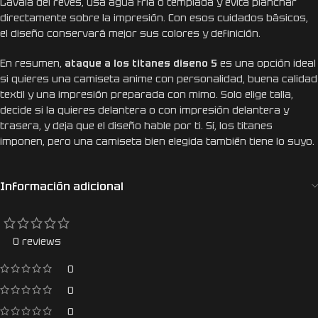
Lávala del revés, usa agua fría o templada y evita planchar
directamente sobre la impresión. Con esos cuidados básicos,
el diseño conservará mejor sus colores y definición.
En resumen,
ataque a los titanes diseno 5
es una opción ideal
si quieres una camiseta anime con personalidad, buena calidad
textil y una impresión preparada con mimo. Solo elige talla,
decide si la quieres delantera o con impresión delantera y
trasera, y deja que el diseño hable por ti. Sí, los titanes
imponen, pero una camiseta bien elegida también tiene lo suyo.
Información adicional
0 reviews
0
0
0