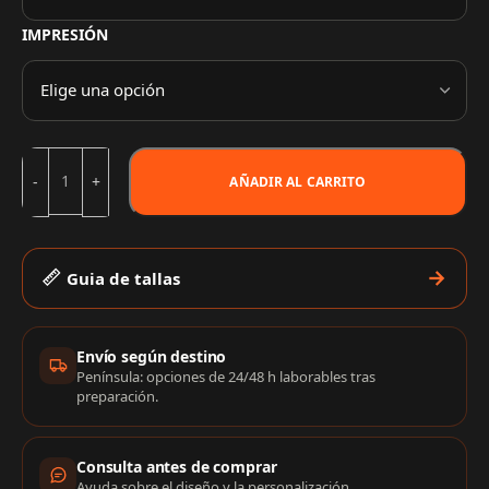
IMPRESIÓN
AÑADIR AL CARRITO
Guia de tallas
Información de compra
Envío según destino
Península: opciones de 24/48 h laborables tras
preparación.
Consulta antes de comprar
Ayuda sobre el diseño y la personalización.