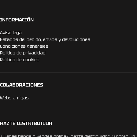
INFORMACIÓN
Aviso legal
Estados del pedido, envíos y devoluciones
Condiciones generales
Politica de privacidad
Politica de cookies
COLABORACIONES
Webs amigas.
HAZTE DISTRIBUIDOR
¿Tienes tienda o vendes online?, hazte distribuidor y obtén un