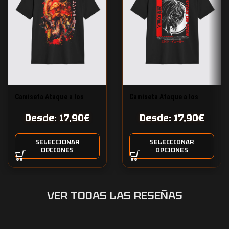
Camiseta Ataque a los
Camiseta Ataque a los
Titanes Eren Diseño 2
Titanes Eren Ojos Verdes
Desde:
17,90
€
Desde:
17,90
€
Diseño 20
SELECCIONAR
SELECCIONAR
OPCIONES
OPCIONES
VER TODAS LAS RESEÑAS