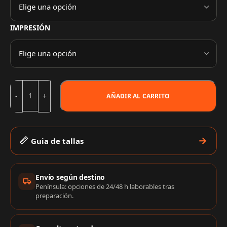
IMPRESIÓN
AÑADIR AL CARRITO
Guia de tallas
Información de compra
Envío según destino
Península: opciones de 24/48 h laborables tras
preparación.