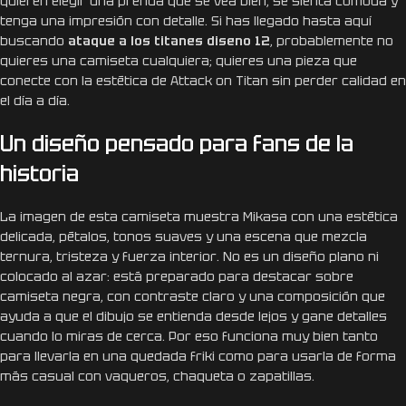
quieren elegir una prenda que se vea bien, se sienta cómoda y
tenga una impresión con detalle. Si has llegado hasta aquí
buscando
ataque a los titanes diseno 12
, probablemente no
quieres una camiseta cualquiera; quieres una pieza que
conecte con la estética de Attack on Titan sin perder calidad en
el día a día.
Un diseño pensado para fans de la
historia
La imagen de esta camiseta muestra Mikasa con una estética
delicada, pétalos, tonos suaves y una escena que mezcla
ternura, tristeza y fuerza interior. No es un diseño plano ni
colocado al azar: está preparado para destacar sobre
camiseta negra, con contraste claro y una composición que
ayuda a que el dibujo se entienda desde lejos y gane detalles
cuando lo miras de cerca. Por eso funciona muy bien tanto
para llevarla en una quedada friki como para usarla de forma
más casual con vaqueros, chaqueta o zapatillas.