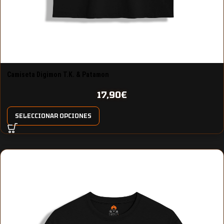
Camiseta Digimon T.K. & Patamon
17,90
€
SELECCIONAR OPCIONES