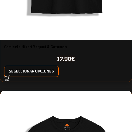
Camiseta Hikari Yagami & Gatomon
17,90
€
SELECCIONAR OPCIONES