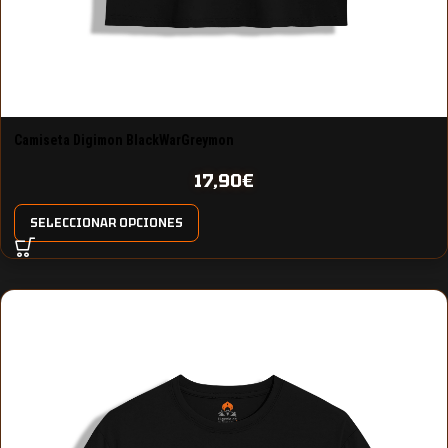
Camiseta Digimon BlackWarGreymon
17,90
€
SELECCIONAR OPCIONES