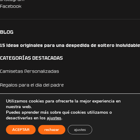
Facebook
BLOG
15 ideas originales para una despedida de soltero inolvidable
CATEGORÍAS DESTACADAS
Camisetas Personalizadas
Regalos para el día del padre
Camisetas día del padre
Utilizamos cookies para ofrecerte la mejor experiencia en
nuestra web.
Puedes aprender más sobre qué cookies utilizamos o
Camisetas Anime
desactivarlas en los
ajustes
.
Camisetas Dragon Ball
ACEPTAR
rechazar
ajustes