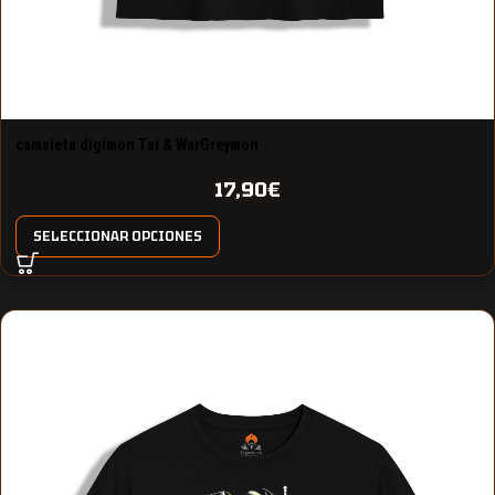
camsieta digimon Tai & WarGreymon
17,90
€
SELECCIONAR OPCIONES