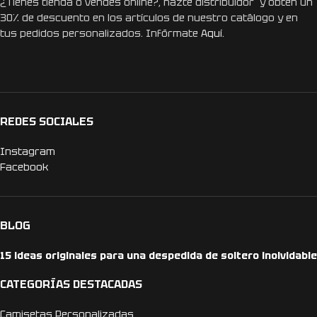
¿Tienes tienda o vendes online?, hazte distribuidor y obtén un
30% de descuento en los artículos de nuestro catálogo y en
tus pedidos personalizados. Infórmate
Aquí.
REDES SOCIALES
Instagram
Facebook
BLOG
15 ideas originales para una despedida de soltero inolvidable
CATEGORÍAS DESTACADAS
Camisetas Personalizadas