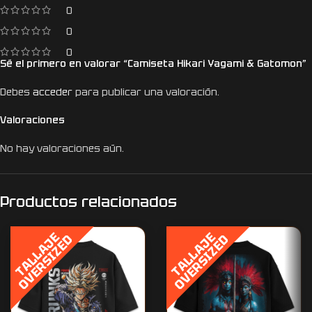
0
0
0
Sé el primero en valorar “Camiseta Hikari Yagami & Gatomon”
Debes
acceder
para publicar una valoración.
Valoraciones
No hay valoraciones aún.
Productos relacionados
T
A
L
L
A
J
E
O
V
E
R
S
I
Z
E
T
A
L
L
A
J
E
O
V
E
R
S
I
Z
E
D
D