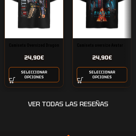
Camiseta Oversized Dragon
Camiseta oversize Avatar
Ball Trunks del futuro
fuego y ceniza
24,90
€
24,90
€
SELECCIONAR
SELECCIONAR
OPCIONES
OPCIONES
VER TODAS LAS RESEÑAS