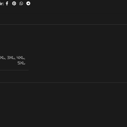
r:
XL
,
3XL
,
4XL
,
5XL