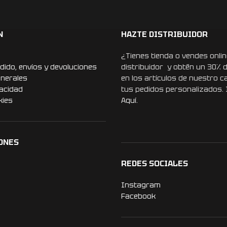
N
HAZTE DISTRIBUIDOR
¿Tienes tienda o vendes onlin
dido, envíos y devoluciones
distribuidor y obtén un 30% 
enerales
en los artículos de nuestro c
vacidad
tus pedidos personalizados.
kies
Aquí.
ONES
REDES SOCIALES
Instagram
Facebook