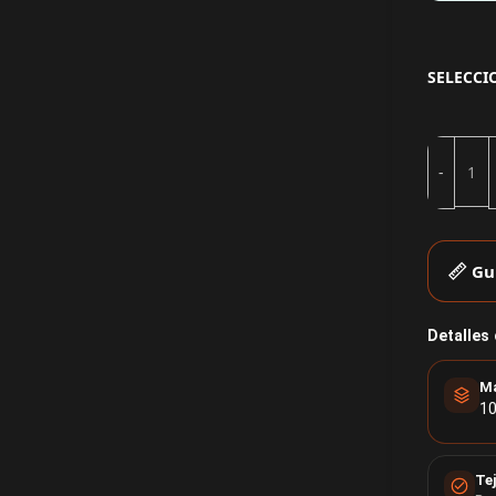
SELECCI
Gu
Detalles
Ma
10
Te