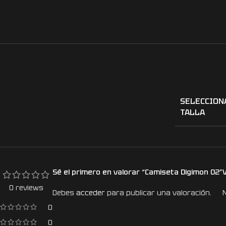
SELECCION
TALLA
Sé el primero en valorar “Camiseta Digimon 02”
0 reviews
Debes
acceder
para publicar una valoración.
0
0