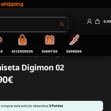
 shipping
0,0
AS
ACCESORIOS
EVENTOS
ESPADAS
da
Camisetas
Camiseta Digimon 02
iseta Digimon 02
90
€
l comprar este artículo obtendras
3
Puntos