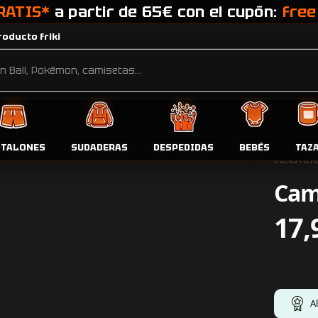
RATIS*
a partir de 65€ con el cupón:
free
oducto friki
NTALONES
SUDADERAS
DESPEDIDAS
BEBÉS
TAZ
Inicio
Tien
Cam
17,
A