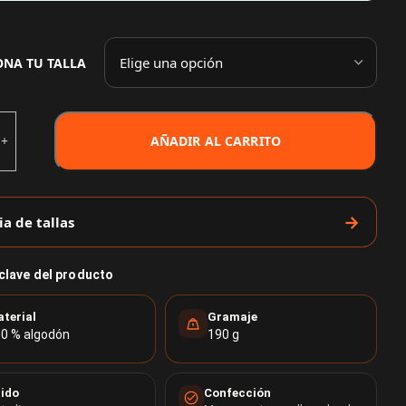
ONA TU TALLA
AÑADIR AL CARRITO
ia de tallas
 clave del producto
terial
Gramaje
0 % algodón
190 g
jido
Confección