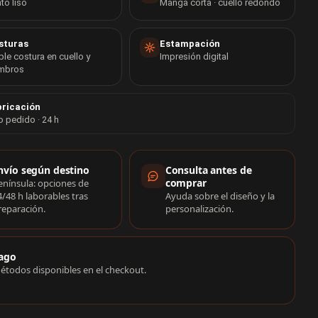
to liso
Manga corta · cuello redondo
sturas
Estampación
le costura en cuello y
Impresión digital
mbros
ricación
o pedido · 24 h
rmación de compra
nvío según destino
Consulta antes de
comprar
enínsula: opciones de
4/48 h laborables tras
Ayuda sobre el diseño y la
reparación.
personalización.
ago
étodos disponibles en el checkout.