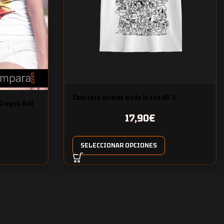
Camiseta animes made in the 80´S
Dragon Ball
17,90
€
SELECCIONAR OPCIONES