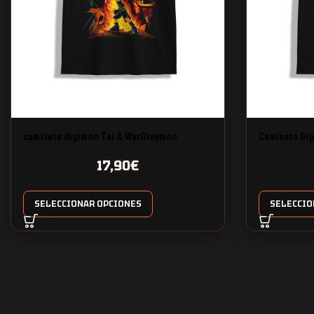
camsieta digimon Tai & WarGreymon
Camiseta Dig
17,90
€
SELECCIONAR OPCIONES
SELECCIO