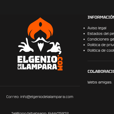
INFORMACIÓ
Aviso legal
Estados del pe
Condiciones g
Politica de pri
Politica de coo
COLABORACI
Webs amigas.
Correo: info@elgeniodelalampara.com
Teléfono/Whatsapp: 644475972