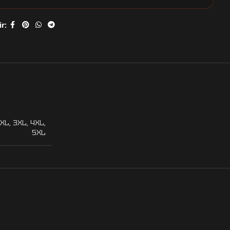
r:
XL
,
3XL
,
4XL
,
5XL