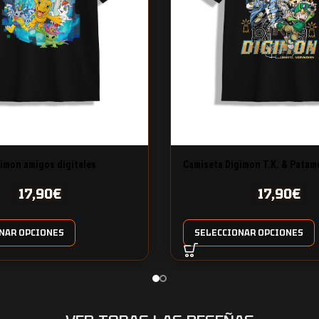
imon amigos digitales
Camiseta Digimon T.K. & Patam
17,90
€
17,90
€
NAR OPCIONES
SELECCIONAR OPCIONES