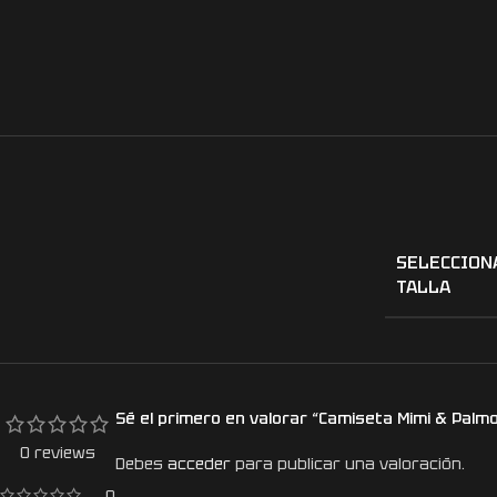
SELECCION
TALLA
Sé el primero en valorar “Camiseta Mimi & Palm
0 reviews
Debes
acceder
para publicar una valoración.
0