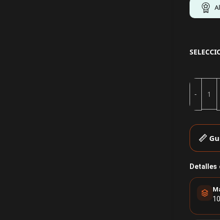
A
SELECCI
Gu
Detalles
Ma
10