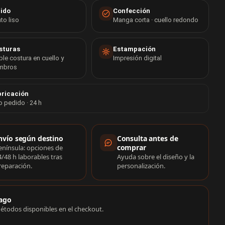
jido
Confección
to liso
Manga corta · cuello redondo
sturas
Estampación
le costura en cuello y
Impresión digital
mbros
ricación
o pedido · 24 h
rmación de compra
nvío según destino
Consulta antes de
comprar
enínsula: opciones de
4/48 h laborables tras
Ayuda sobre el diseño y la
reparación.
personalización.
ago
étodos disponibles en el checkout.