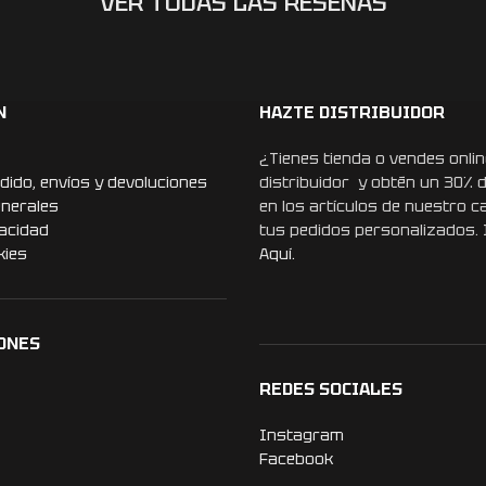
VER TODAS LAS RESEÑAS
N
HAZTE DISTRIBUIDOR
¿Tienes tienda o vendes onlin
dido, envíos y devoluciones
distribuidor y obtén un 30% 
enerales
en los artículos de nuestro c
vacidad
tus pedidos personalizados.
kies
Aquí.
ONES
REDES SOCIALES
Instagram
Facebook