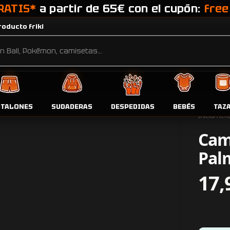
RATIS*
a partir de 65€ con el cupón:
free
oducto friki
NTALONES
SUDADERAS
DESPEDIDAS
BEBÉS
TAZ
Inicio
Tien
Cam
Pal
17,