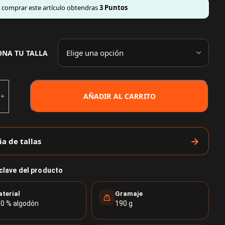
l comprar este artículo obtendras
3
Puntos
ONA TU TALLA
AÑADIR AL CARRITO
ia de tallas
 clave del producto
terial
Gramaje
0 % algodón
190 g