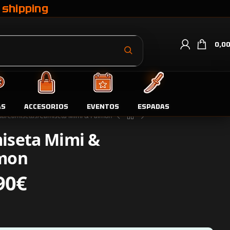
 shipping
0,0
AS
ACCESORIOS
EVENTOS
ESPADAS
da
Camisetas
Camiseta Mimi & Palmon
iseta Mimi &
mon
90
€