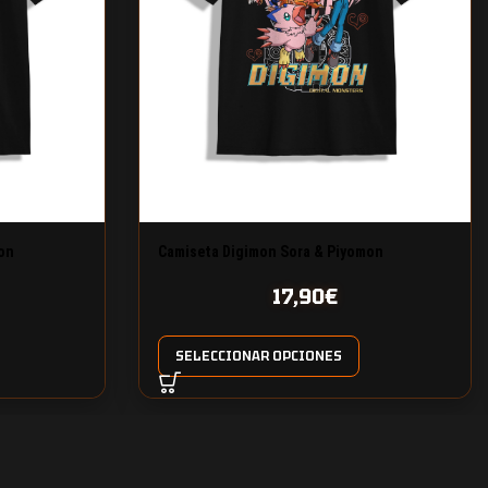
on
Camiseta Digimon Sora & Piyomon
17,90
€
SELECCIONAR OPCIONES