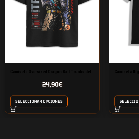
Camiseta Oversized Dragon Ball Trunks del
Camiseta Dig
futuro
24,90
€
SELECCIONAR OPCIONES
SELECCIO