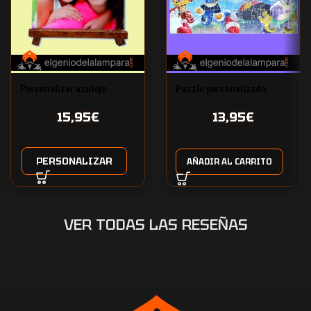
Personalizar azulejo
Puzzle personalizado
rectangular 120 piezas
15,95
€
13,95
€
tamaño A4
PERSONALIZAR
AÑADIR AL CARRITO
VER TODAS LAS RESEÑAS