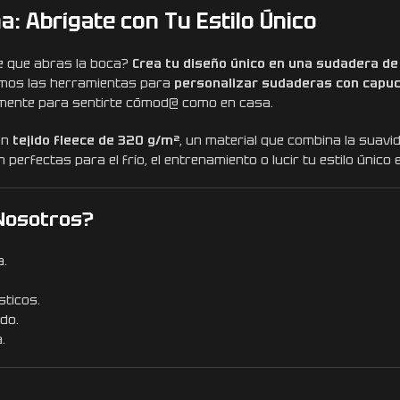
: Abrígate con Tu Estilo Único
e que abras la boca?
Crea tu diseño único en una sudadera de
amos las herramientas para
personalizar sudaderas con capu
emente para sentirte cómod@ como en casa.
on
tejido fleece de 320 g/m²
, un material que combina la suavid
n perfectas para el frío, el entrenamiento o lucir tu estilo único 
 Nosotros?
a.
sticos.
do.
.