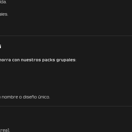
lda.
les.
s
horra con nuestros packs grupales
:
 nombre o diseño único.
rea).