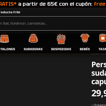
RATIS*
a partir de 65€ con el cupón:
free
oducto friki
NTALONES
SUDADERAS
DESPEDIDAS
BEBÉS
TAZ
Inicio
Tien
Per
sud
cap
29,
✅Estampa