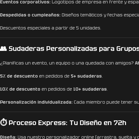
Eventos corporativos:
Logotipos de empresa en frente y espa
Despedidas o cumpleaños:
Diseños temáticos y fechas especia
Descuentos especiales a partir de 5 unidades.
👥 Sudaderas Personalizadas para Grupo
¿Planificas un evento, un equipo o una quedada con amigos?
A
5% de descuento
en pedidos de
5+ sudaderas
.
10% de descuento
en pedidos de
10+ sudaderas
.
Personalización individualizada:
Cada miembro puede tener su
⏱️ Proceso Express: Tu Diseño en 72h
Diseña:
Usa nuestro personalizador online (arrastra, suelta y c