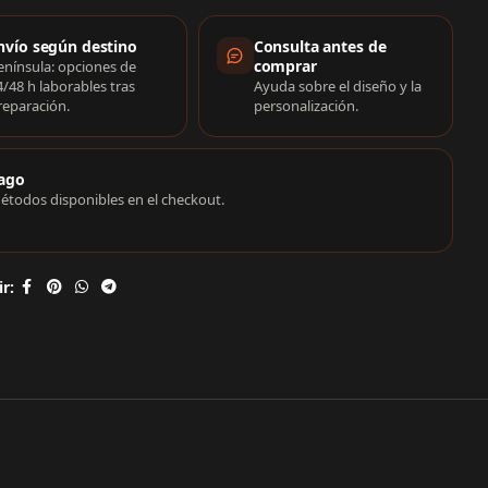
rmación de compra
nvío según destino
Consulta antes de
comprar
enínsula: opciones de
4/48 h laborables tras
Ayuda sobre el diseño y la
reparación.
personalización.
ago
étodos disponibles en el checkout.
r: