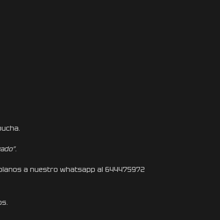
pucha.
vado”
.
 hablanos a nuestro whatsapp al 644475972
s.