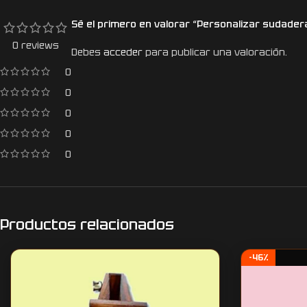
Sé el primero en valorar “Personalizar sudader
0 reviews
Debes
acceder
para publicar una valoración.
0
0
0
0
0
Productos relacionados
-46%