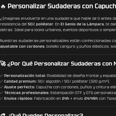
🔥
Personalizar Sudaderas con Capucha
¿Imaginas envolverte en una sudadera que hable de ti antes d
resistencia del
50% poliéster
. En
El Genio de la Lámpara
, te d
detras. Ideal para looks urbanos, eventos deportivos o simpl
Nuestras sudaderas personalizables están confeccionadas c
ajustable con cordones
, bolsillo canguro y puños elásticos, so
🚀 ¿Por Qué Personalizar Sudaderas con
✅
Personalización total:
Posibilidad de diseña frontal y espald
✅
Calidad premium:
50% algodón / 50% poliéster (320 g/m²).
✅
Ajuste perfecto:
Capucha con cordones, puños y cintura elá
✅
Técnicas profesionales:
Estampación DTF y DTG personaliza
✅
Envíos rápidos:
Fabricación en
24h
+ envío
24/48h
con Tipsa
🎨 ¿Qué Puedes Personalizar?