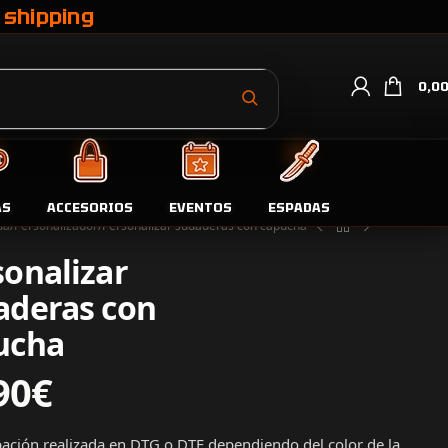
 shipping
0,0
AS
ACCESORIOS
EVENTOS
ESPADAS
da
Personalizador
Personalizar sudaderas con capucha​
sonalizar
aderas con
ucha​
90
€
ción realizada en DTG o DTF dependiendo del color de la