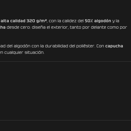
 alta calidad 320 g/m²
, con la calidez del
50% algodón
y la
cha
desde cero: diseña el exterior, tanto por delante como por
ad del algodón con la durabilidad del poliéster. Con
capucha
en cualquier situación.