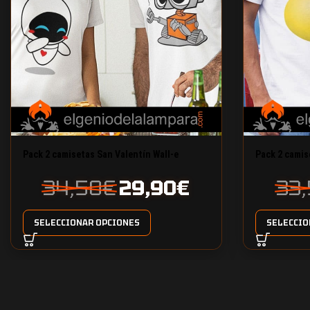
Pack 2 camisetas San Valentín Wall-e
Pack 2 camis
34,50
€
29,90
€
33
SELECCIONAR OPCIONES
SELECCIO