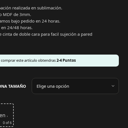
ción realizada en sublimación.
ro MDF de 3mm.
amos bajo pedido en 24 horas.
 en 24/48 horas.
 cinta de doble cara para facil sujeción a pared
l comprar este artículo obtendras
2-4
Puntos
IONA TAMAÑO
gen aquí
o
Sube tu archivo
0
of 6