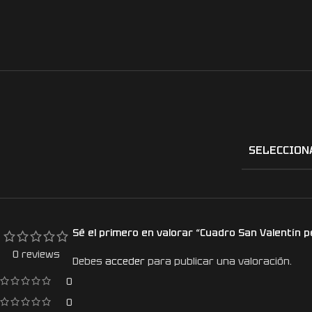
SELECCION
Sé el primero en valorar “Cuadro San Valentín 
0 reviews
Debes
acceder
para publicar una valoración.
0
0