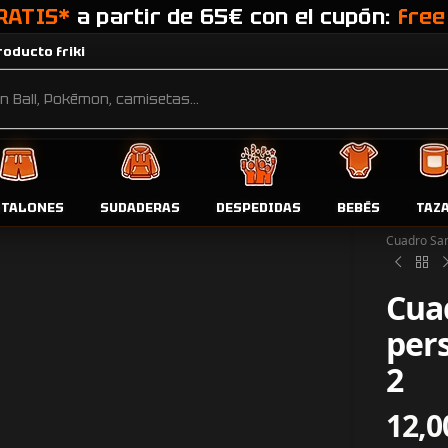
RATIS*
a partir de 65€ con el cupón:
free
oducto friki
NTALONES
SUDADERAS
DESPEDIDAS
BEBÉS
TAZ
Inicio
Tien
Cuadro San
Cua
per
2
12,0