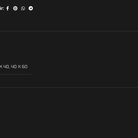
r:
X 40
,
40 X 60