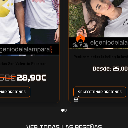
Pack camisetas la bella y la bes
etas San Valentín Packman
Desde:
25,00
,50
€
28,90
€
NAR OPCIONES
SELECCIONAR OPCIONES
VER TODAS LAS RESEÑAS