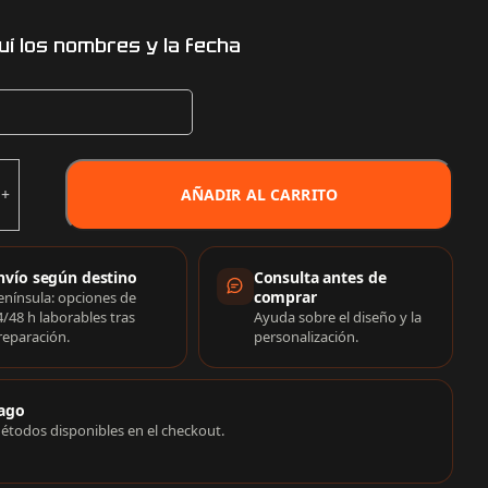
uí los nombres y la fecha
AÑADIR AL CARRITO
rmación de compra
nvío según destino
Consulta antes de
comprar
enínsula: opciones de
4/48 h laborables tras
Ayuda sobre el diseño y la
reparación.
personalización.
ago
étodos disponibles en el checkout.