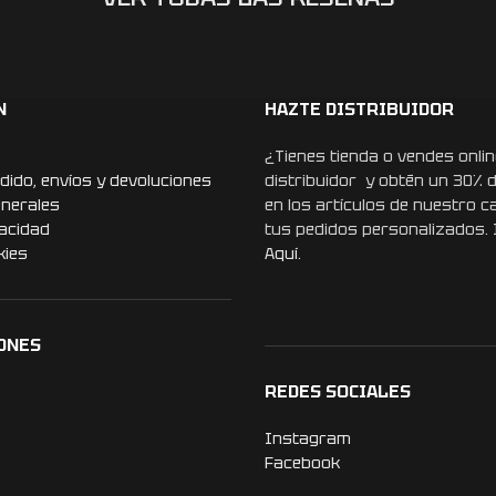
N
HAZTE DISTRIBUIDOR
¿Tienes tienda o vendes onlin
dido, envíos y devoluciones
distribuidor y obtén un 30% 
enerales
en los artículos de nuestro c
vacidad
tus pedidos personalizados.
kies
Aquí.
ONES
REDES SOCIALES
Instagram
Facebook