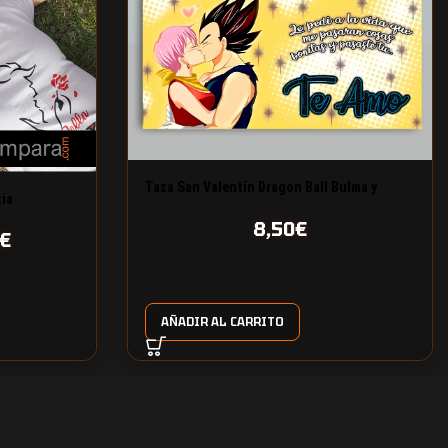
Taza San Valentín Dragon Ball Bulma y
tia
Vegeta
8,50
€
€
AÑADIR AL CARRITO