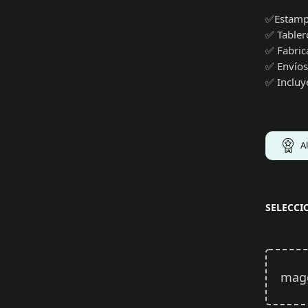
✅Estampa
✅ Table
✅ Fabric
✅ Envíos
✅ Incluye
A
SELECC
Arrastra y suelta tu ima