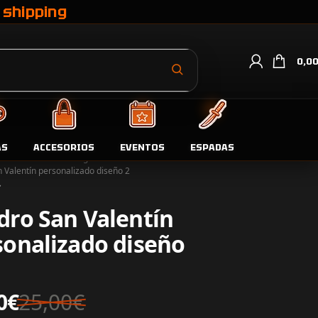
 shipping
0,0
AS
ACCESORIOS
EVENTOS
ESPADAS
da
Días señalados
Regalos San Valentín
 Valentín personalizado diseño 2
dro San Valentín
sonalizado diseño
0
€
25,00
€