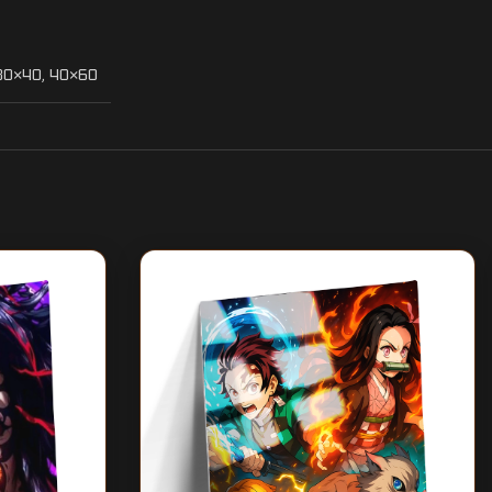
30×40
,
40×60