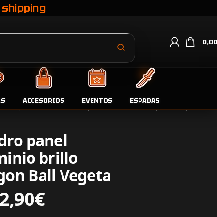
 shipping
0,0
AS
ACCESORIOS
EVENTOS
ESPADAS
da
Fotopaneles aluminio
Cuadro panel aluminio brillo Dragon Ball Vegeta
dro panel
inio brillo
gon Ball Vegeta
2,90
€