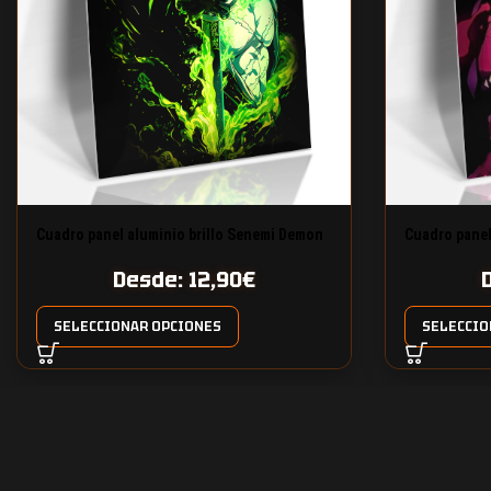
Cuadro panel aluminio brillo Senemi Demon
Cuadro panel
Slayer
Desde:
12,90
€
SELECCIONAR OPCIONES
SELECCIO