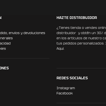
N
HAZTE DISTRIBUIDOR
¿Tienes tienda o vendes onlin
dido, envíos y devoluciones
distribuidor y obtén un 30% 
enerales
en los artículos de nuestro c
vacidad
tus pedidos personalizados.
kies
Aquí.
ONES
REDES SOCIALES
Instagram
Facebook