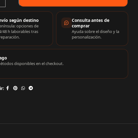
rmación de compra
nvío según destino
Consulta antes de
comprar
enínsula: opciones de
4/48 h laborables tras
Ayuda sobre el diseño y la
reparación.
personalización.
ago
étodos disponibles en el checkout.
r: