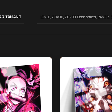
AR TAMAÑO
13×18
,
20×30
,
20×30 Económico
,
24×32
,