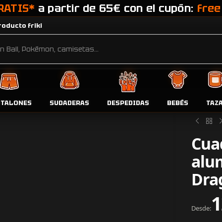
RATIS*
a partir de 65€ con el cupón:
free
oducto friki
NTALONES
SUDADERAS
DESPEDIDAS
BEBÉS
TAZ
Inicio
Tien
Cua
alum
Dra
1
Desde: