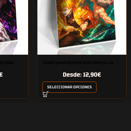
okushibo
Cuadro panel aluminio brillo Kimetsu no
Yaiba
€
Desde:
12,90
€
SELECCIONAR OPCIONES