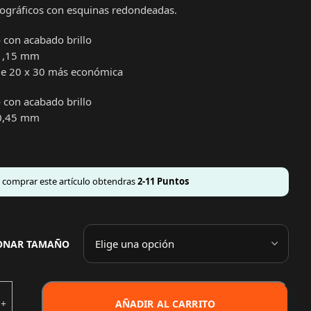
tográficos con esquinas redondeadas.
 con acabado brillo
1,15 mm
e 20 x 30 más económica
 con acabado brillo
0,45
mm
l comprar este artículo obtendras
2-11
Puntos
IONAR TAMAÑO
AÑADIR AL CARRITO