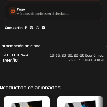
Pago
Métodos disponibles en el checkout.
Compartir:
Información adicional
SELECCIONAR
13×18
,
20×30
,
20×30 Económico
,
TAMAÑO
24×32
,
30×40
,
40×60
Productos relacionados