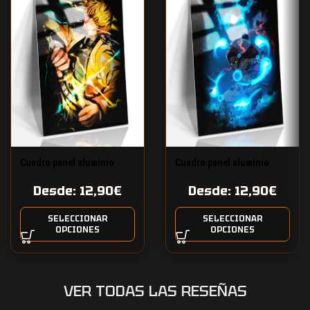
Cuadro panel aluminio
Cuadro panel aluminio
brillo Respiración del
brillo Kimetsu no Yaiba
Desde:
12,90
€
Desde:
12,90
€
trueno
Akaza
SELECCIONAR
SELECCIONAR
OPCIONES
OPCIONES
VER TODAS LAS RESEÑAS