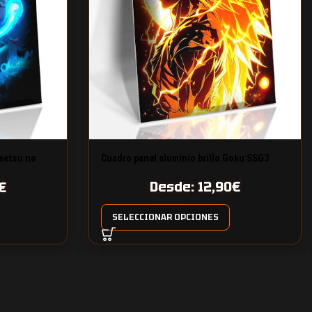
imetsu no
Cuadro panel aluminio brillo Goku SSG3
Desde:
12,90
€
€
SELECCIONAR OPCIONES