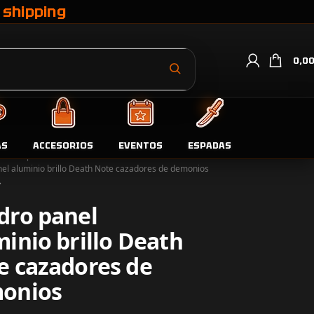
 shipping
0,0
AS
ACCESORIOS
EVENTOS
ESPADAS
da
Fotopaneles aluminio
el aluminio brillo Death Note cazadores de demonios
dro panel
inio brillo Death
e cazadores de
onios