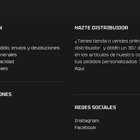
N
HAZTE DISTRIBUIDOR
¿Tienes tienda o vendes onlin
dido, envíos y devoluciones
distribuidor y obtén un 30% 
enerales
en los artículos de nuestro c
vacidad
tus pedidos personalizados.
kies
Aquí.
ONES
REDES SOCIALES
Instagram
Facebook