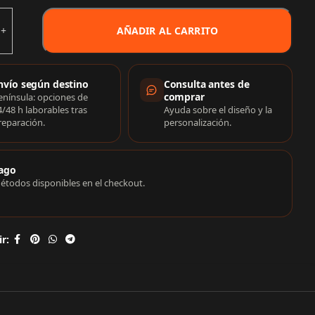
AÑADIR AL CARRITO
rmación de compra
nvío según destino
Consulta antes de
comprar
enínsula: opciones de
4/48 h laborables tras
Ayuda sobre el diseño y la
reparación.
personalización.
ago
étodos disponibles en el checkout.
r: