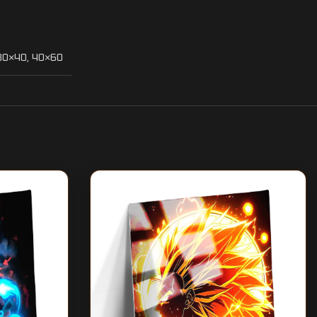
30×40
,
40×60