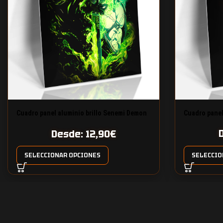
Cuadro panel aluminio brillo Senemi Demon
Cuadro panel
Slayer
Desde:
12,90
€
SELECCIONAR OPCIONES
SELECCIO