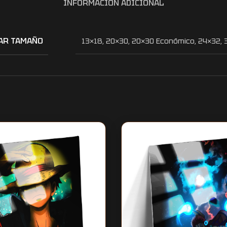
INFORMACIÓN ADICIONAL
AR TAMAÑO
13×18
,
20×30
,
20×30 Económico
,
24×32
,