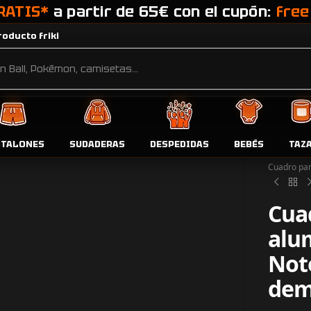
RATIS*
a partir de 65€ con el cupón:
free
oducto friki
NTALONES
SUDADERAS
DESPEDIDAS
BEBÉS
TAZ
Inicio
Tien
Cuadro pan
Cua
alum
Not
dem