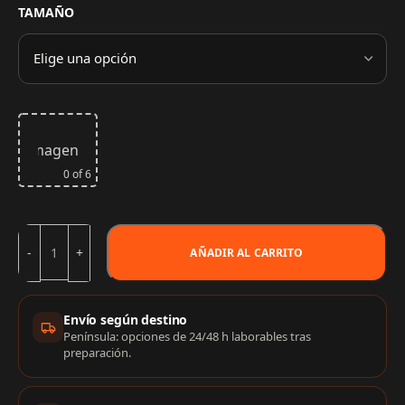
TAMAÑO
ta tu imagen aquí
o
Sube tu archivo
0
of 6
AÑADIR AL CARRITO
Información de compra
Envío según destino
Península: opciones de 24/48 h laborables tras
preparación.