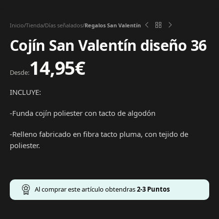
Inicio
Tienda
Días señalados
Regalos San Valentín
Cojín San Valentín diseño 36
14,95
€
Desde:
INCLUYE:
-Funda cojín poliester con tacto de algodón
-Relleno fabricado en fibra tacto pluma, con tejido de
poliester.
Al comprar este artículo obtendras
2-3
Puntos