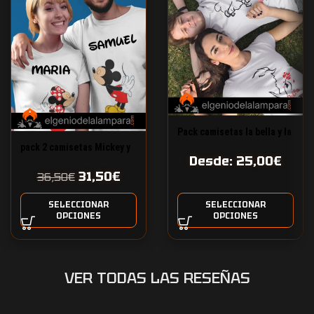
Pack camisetas la bella y la
bestia
pack 2 camisetas Mickey y
Desde:
25,00
€
Minnie con nombre
31,50
€
personalizado
36,50
€
SELECCIONAR
SELECCIONAR
OPCIONES
OPCIONES
VER TODAS LAS RESEÑAS