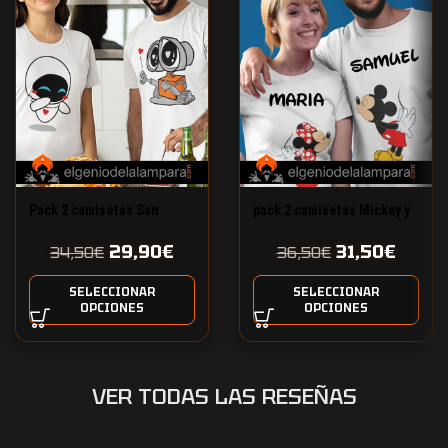
Pack 2 camisetas San
pack 2 camisetas Mickey y
Valentín Wall-e
Minnie con nombre
29,90
€
31,50
€
personalizado
34,50
€
36,50
€
SELECCIONAR
SELECCIONAR
OPCIONES
OPCIONES
VER TODAS LAS RESEÑAS