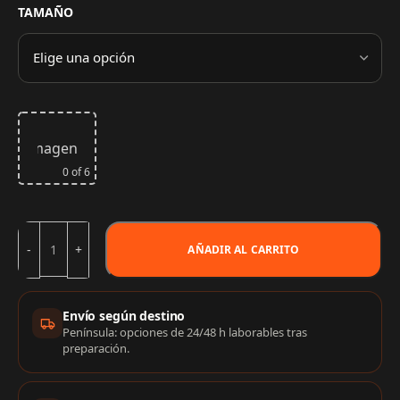
TAMAÑO
ta tu imagen aquí
o
Sube tu archivo
0
of 6
AÑADIR AL CARRITO
Información de compra
Envío según destino
Península: opciones de 24/48 h laborables tras
preparación.