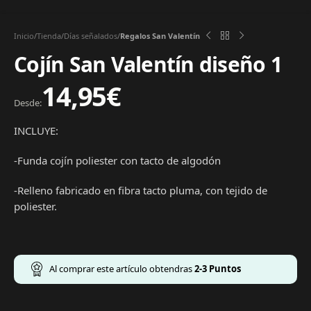
Inicio
Tienda
Días señalados
Regalos San Valentín
Cojín San Valentín diseño 1
14,95
€
Desde:
INCLUYE:
-Funda cojín poliester con tacto de algodón
-Relleno fabricado en fibra tacto pluma, con tejido de
poliester.
Al comprar este artículo obtendras
2-3
Puntos