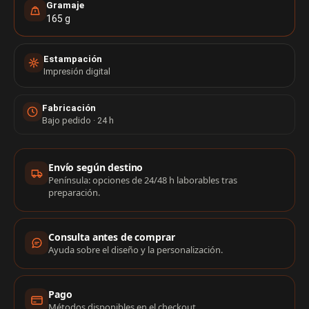
Gramaje
165 g
Estampación
Impresión digital
Fabricación
Bajo pedido · 24 h
Información de compra
Envío según destino
Península: opciones de 24/48 h laborables tras
preparación.
Consulta antes de comprar
Ayuda sobre el diseño y la personalización.
Pago
Métodos disponibles en el checkout.