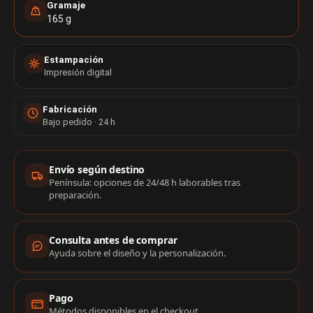
Gramaje
165 g
Estampación
Impresión digital
Fabricación
Bajo pedido · 24 h
Información de compra
Envío según destino
Península: opciones de 24/48 h laborables tras
preparación.
Consulta antes de comprar
Ayuda sobre el diseño y la personalización.
Pago
Métodos disponibles en el checkout.