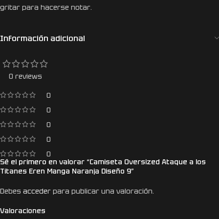
gritar para hacerse notar.
Información adicional
0 reviews
0
0
0
0
0
Sé el primero en valorar “Camiseta Oversized Ataque a los
Titanes Eren Manga Naranja Diseño 9”
Debes
acceder
para publicar una valoración.
Valoraciones