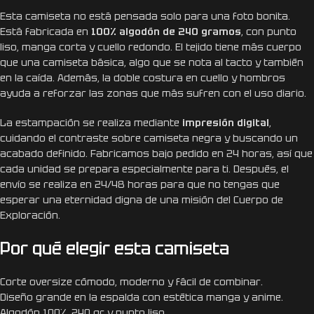
Esta camiseta no está pensada solo para una foto bonita.
Está fabricada en
100% algodón de 240 gramos
, con punto
liso, manga corta y cuello redondo. El tejido tiene más cuerpo
que una camiseta básica, algo que se nota al tacto y también
en la caída. Además, la doble costura en cuello y hombros
ayuda a reforzar las zonas que más sufren con el uso diario.
La estampación se realiza mediante
impresión digital
,
cuidando el contraste sobre camiseta negra y buscando un
acabado definido. Fabricamos bajo pedido en 24 horas, así que
cada unidad se prepara especialmente para ti. Después, el
envío se realiza en 24/48 horas para que no tengas que
esperar una eternidad digna de una misión del Cuerpo de
Exploración.
Por qué elegir esta camiseta
Corte oversize cómodo, moderno y fácil de combinar.
Diseño grande en la espalda con estética manga y anime.
Algodón 100%, 240 gr y punto liso.