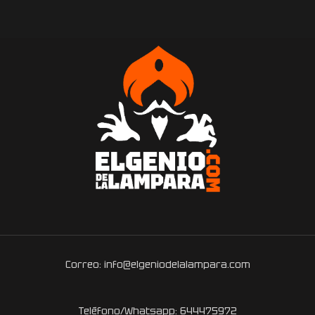
Correo: info@elgeniodelalampara.com
Teléfono/Whatsapp: 644475972