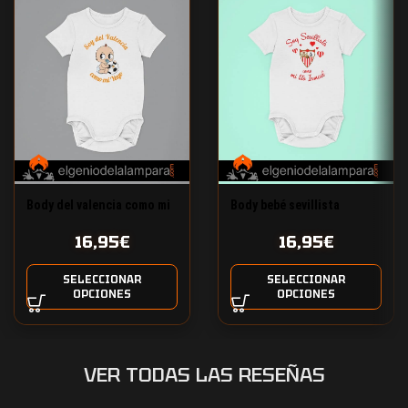
Body del valencia como mi
Body bebé sevillista
yayo
personalizado
16,95
€
16,95
€
SELECCIONAR
SELECCIONAR
OPCIONES
OPCIONES
VER TODAS LAS RESEÑAS