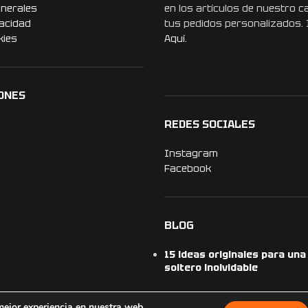
enerales
en los artículos de nuestro c
vacidad
tus pedidos personalizados.
kies
Aquí.
ONES
REDES SOCIALES
Instagram
Facebook
BLOG
15 ideas originales para un
soltero inolvidable
mejor experiencia en nuestra web.