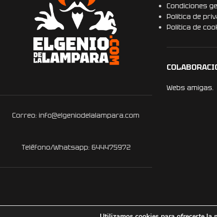
Condiciones g
Politica de pri
Politica de coo
COLABORACI
Webs amigas.
Correo: info@elgeniodelalampara.com
Teléfono/Whatsapp: 644475972
Utilizamos cookies para ofrecerte la 