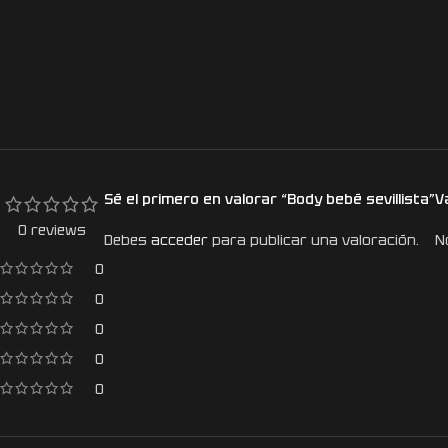
Sé el primero en valorar “Body bebé sevillista”
V
0 reviews
Debes
acceder
para publicar una valoración.
N
0
0
0
0
0