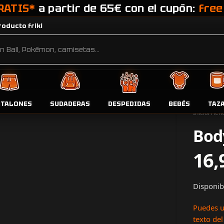
RATIS*
a partir de 65€ con el cupón:
free
oducto friki
NTALONES
SUDADERAS
DESPEDIDAS
BEBÉS
TAZ
Inicio
Tien
Body
16,
Disponib
Puedes u
texto del