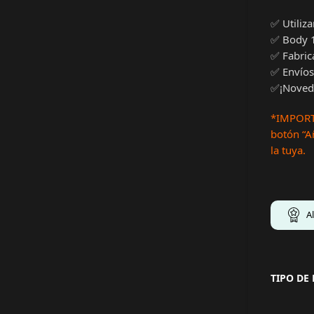
✅ Utiliz
✅ Body 
✅ Fabric
✅ Envíos
✅¡Noveda
*IMPORTA
botón “Añ
la tuya.
A
TIPO DE