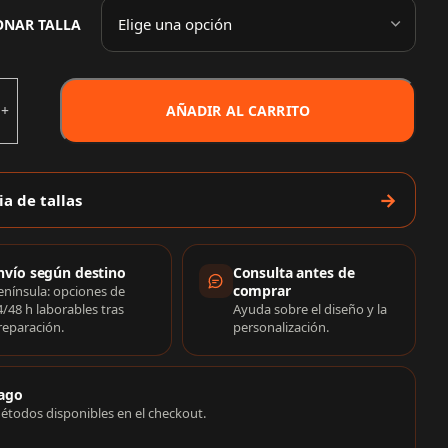
ONAR TALLA
AÑADIR AL CARRITO
ia de tallas
rmación de compra
nvío según destino
Consulta antes de
comprar
enínsula: opciones de
4/48 h laborables tras
Ayuda sobre el diseño y la
reparación.
personalización.
ago
étodos disponibles en el checkout.