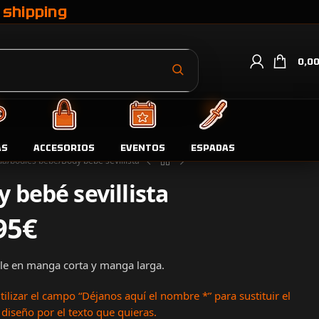
 shipping
0,0
AS
ACCESORIOS
EVENTOS
ESPADAS
da
bodies bebe
Body bebé sevillista
 bebé sevillista
95
€
le en manga corta y manga larga.
tilizar el campo “Déjanos aquí el nombre
*” para sustituir el
 diseño por el texto que quieras.