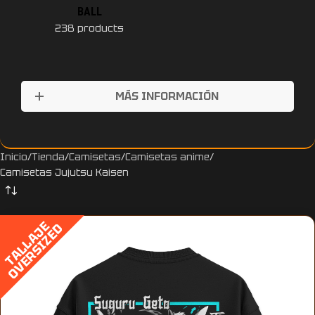
BALL
238 products
MÁS INFORMACIÓN
Inicio
Tienda
Camisetas
Camisetas anime
Camisetas Jujutsu Kaisen
T
A
L
L
A
J
E
O
V
E
R
S
I
Z
E
D