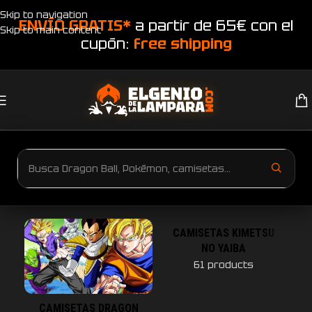
Skip to navigation
ENVÍO GRATIS*
a partir de 65€ con el
Skip to main content
cupón:
free shipping
CATEGORÍAS DE CAMISETAS ANIME
CAMISETAS KIMETSU
NO YAIBA
61 products
CAMISETAS DRAGON