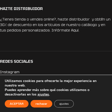
HAZTE DISTRIBUIDOR
¿Tienes tienda o vendes online?, hazte distribuidor y obtén un
30% de descuento en los artículos de nuestro catálogo y en
tus pedidos personalizados. Infórmate
Aquí.
REDES SOCIALES
Instagram
Facebook
Utilizamos cookies para ofrecerte la mejor experiencia en
nuestra web.
Puedes aprender más sobre qué cookies utilizamos o
desactivarlas en los
ajustes
.
BLOG
ACEPTAR
rechazar
ajustes
15 ideas originales para una despedida de soltero inolvidable