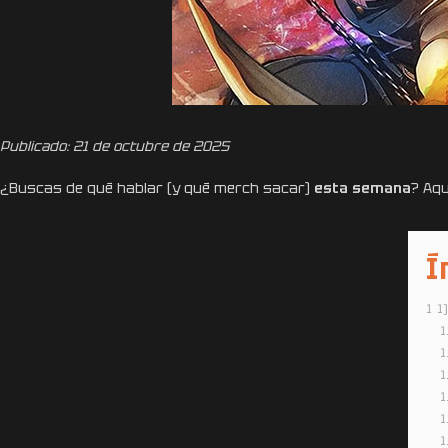
Publicado: 21 de octubre de 2025
¿Buscas de qué hablar (y qué merch sacar)
esta semana
? Aqu
Í
1
1
1
1
1
1
1
1