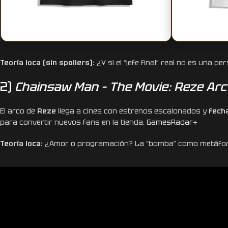
Teoría loca (sin spoilers):
¿Y si el “jefe final” real no es una pe
2)
Chainsaw Man – The Movie: Reze Arc
El arco de
Reze
llega a cines con estrenos escalonados y
fecha
para convertir nuevos fans en la tienda.
GamesRadar+
Teoría loca:
¿Amor o programación? La “bomba” como metáfo