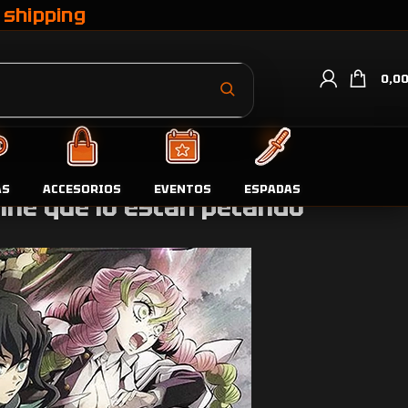
 shipping
0,0
AS
ACCESORIOS
EVENTOS
ESPADAS
ine que lo están petando