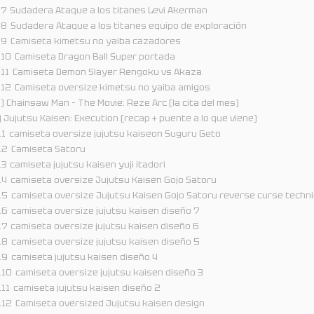
.7
Sudadera Ataque a los titanes Levi Akerman
.8
Sudadera Ataque a los titanes equipo de exploración
.9
Camiseta kimetsu no yaiba cazadores
.10
Camiseta Dragon Ball Super portada
.11
Camiseta Demon Slayer Rengoku vs Akaza
.12
Camiseta oversize kimetsu no yaiba amigos
) Chainsaw Man – The Movie: Reze Arc (la cita del mes)
) Jujutsu Kaisen: Execution (recap + puente a lo que viene)
.1
camiseta oversize jujutsu kaiseon Suguru Geto
.2
Camiseta Satoru
.3
camiseta jujutsu kaisen yuji itadori
.4
camiseta oversize Jujutsu Kaisen Gojo Satoru
.5
camiseta oversize Jujutsu Kaisen Gojo Satoru reverse curse techn
.6
camiseta oversize jujutsu kaisen diseño 7
.7
camiseta oversize jujutsu kaisen diseño 6
.8
camiseta oversize jujutsu kaisen diseño 5
.9
camiseta jujutsu kaisen diseño 4
.10
camiseta oversize jujutsu kaisen diseño 3
.11
camiseta jujutsu kaisen diseño 2
.12
Camiseta oversized Jujutsu kaisen design