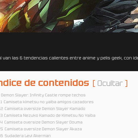
í van las 6 tendencias calientes entre anime y pelis geek, con id
ndice de contenidos
Ocultar
) Demon Slayer: Infinity Castle rompe techos
.1
Camiseta kimetsu no yaiba amigos cazadores
.2
Camiseta oversize Demon Slayer Kamado
.3
Camiseta Nezuko Kamado de Kimetsu No Yaiba
.4
Camiseta oversize Demon Slayer Douma
.5
Camiseta oversize Demon Slayer Akaza
.6
Sudadera Levi Akerman