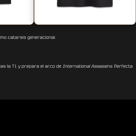
T
A
L
L
A
J
E
O
V
E
R
S
I
Z
E
D
como catarsis generacional.
ras la T1 y prepara el arco de
International Assassins
. Perfecta