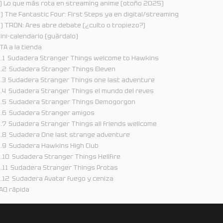
) Lo que más rota en streaming anime (otoño 2025)
) The Fantastic Four: First Steps ya en digital/streaming
) TRON: Ares abre debate (¿culto o tropiezo?)
ini-calendario (guárdalo)
TA a la tienda
.1
Sudadera Stranger Things welcome to Hawkins
.2
Sudadera Stranger Things Eleven
.3
Sudadera Stranger Things one last adventure
.4
Sudadera Stranger Things el mundo del reves
.5
Sudadera Stranger Things Demogorgon
.6
Sudadera Stranger amigos
.7
Sudadera Stranger Things all friends wellcome
.8
Sudadera One last strange adventure
.9
Sudadera Hawkins High Club
.10
Sudadera Stranger Things Hellfire
.11
Sudadera Stranger Things Protas
.12
Sudadera Avatar fuego y ceniza
AQ rápida