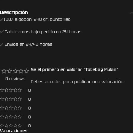
Descripción
✅100% algodón, 240 gr, punto liso
✅ Fabricamos bajo pedido en 24 horas
✅ Envíos en 24/48 horas
Sé el primero en valorar “Totebag Mulan”
0 reviews
Debes
acceder
para publicar una valoración.
0
0
0
0
0
Valoraciones