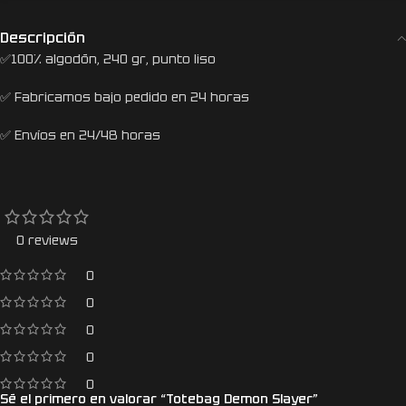
Descripción
✅100% algodón, 240 gr, punto liso
✅ Fabricamos bajo pedido en 24 horas
✅ Envíos en 24/48 horas
0 reviews
0
0
0
0
0
Sé el primero en valorar “Totebag Demon Slayer”