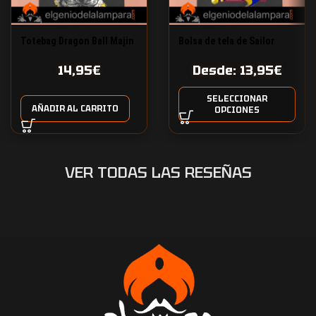
Totebag Dragon Ball Majin
Bolsa de tela de Sailor
Boo
Moon
14,95
€
Desde:
13,95
€
SELECCIONAR
AÑADIR AL CARRITO
OPCIONES
VER TODAS LAS RESEÑAS