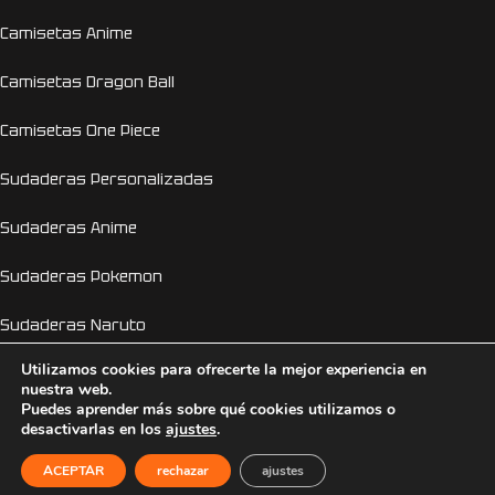
Camisetas Anime
Camisetas Dragon Ball
Camisetas One Piece
Sudaderas Personalizadas
Sudaderas Anime
Sudaderas Pokemon
Sudaderas Naruto
Utilizamos cookies para ofrecerte la mejor experiencia en
Personalizador Online
nuestra web.
Puedes aprender más sobre qué cookies utilizamos o
Camisetas despedida de soltera y soltero
desactivarlas en los
ajustes
.
EL GENIO DE LA LÁMPARA
2026 © Copyright 2026
ACEPTAR
rechazar
ajustes