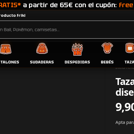
RATIS*
a partir de 65€ con el cupón:
free
oducto friki
NTALONES
SUDADERAS
DESPEDIDAS
BEBÉS
TAZ
Inicio
Tien
Taza
dis
9,9
Apta pa