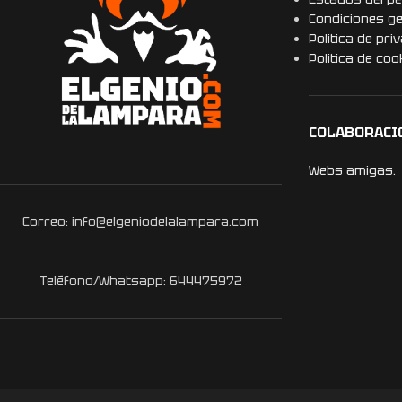
Condiciones g
Politica de pri
Politica de coo
COLABORACI
Webs amigas.
Correo: info@elgeniodelalampara.com
Teléfono/Whatsapp: 644475972