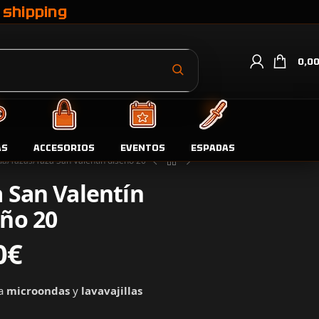
 shipping
0,0
AS
ACCESORIOS
EVENTOS
ESPADAS
da
Tazas
Taza San Valentín diseño 20
 San Valentín
eño 20
0
€
ra
microondas
y
lavavajillas