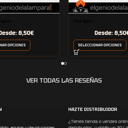
Fighter
Taza Spyro
Desde:
8,50
€
Desde:
8,50
NAR OPCIONES
SELECCIONAR OPCIONES
VER TODAS LAS RESEÑAS
N
HAZTE DISTRIBUIDOR
¿Tienes tienda o vendes onlin
dido, envíos y devoluciones
distribuidor y obtén un 30% 