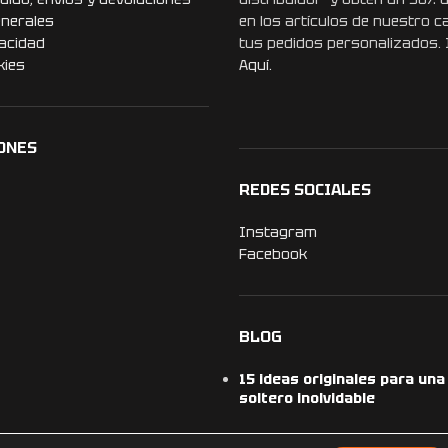
enerales
en los artículos de nuestro c
vacidad
tus pedidos personalizados.
kies
Aquí.
ONES
REDES SOCIALES
Instagram
Facebook
BLOG
15 ideas originales para un
soltero inolvidable