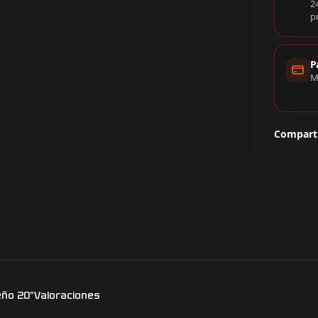
2
p
P
M
Comparti
eño 20”
Valoraciones