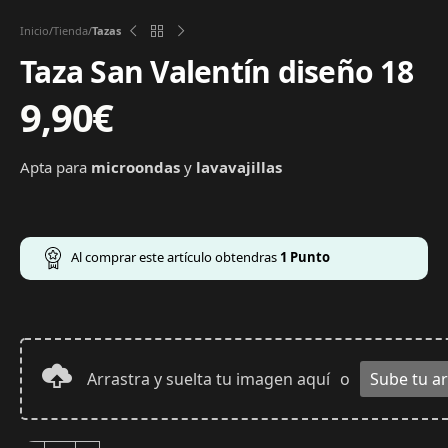
Inicio
Tienda
Tazas
Taza San Valentín diseño 18
9,90
€
Apta para
microondas
y
lavavajillas
Al comprar este artículo obtendras
1
Punto
Arrastra y suelta tu imagen aquí
o
Sube tu a