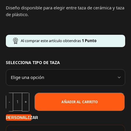
Diseño disponible para elegir entre taza de cerámica y taza
de plástico.
Al comprar este artículo obtendras
1
Punto
SELECCIONA TIPO DE TAZA
AÑADIR AL CARRITO
PERSONALIZAR
Información de compra