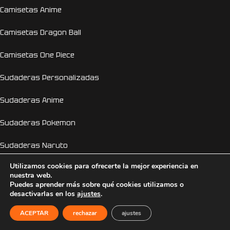
Camisetas Anime
Camisetas Dragon Ball
Camisetas One Piece
Sudaderas Personalizadas
Sudaderas Anime
Sudaderas Pokemon
Sudaderas Naruto
Utilizamos cookies para ofrecerte la mejor experiencia en
Personalizador Online
nuestra web.
Puedes aprender más sobre qué cookies utilizamos o
Camisetas despedida de soltera y soltero
desactivarlas en los
ajustes
.
EL GENIO DE LA LÁMPARA
2026 © Copyright 2026
ACEPTAR
rechazar
ajustes