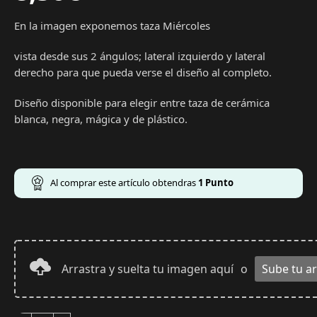
En la imagen exponemos taza Miércoles
vista desde sus 2 ángulos; lateral izquierdo y lateral
derecho para que pueda verse el diseño al completo.
Diseño disponible para elegir entre taza de cerámica
blanca, negra, mágica y de plástico.
Al comprar este artículo obtendras
1
Punto
Arrastra y suelta tu imagen aquí
o
Sube tu a