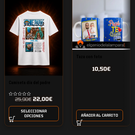
Taza con foto
personalizada papá te
10,50
€
quiero mucho
Camiseta día del padre
personalizada One Piece
22,00
€
25,90
€
SELECCIONAR
AÑADIR AL CARRITO
OPCIONES