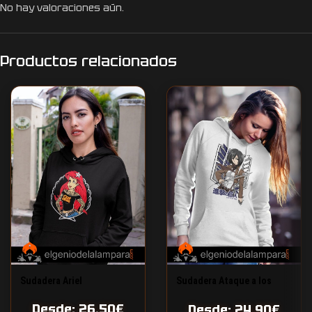
No hay valoraciones aún.
Productos relacionados
Sudadera Ariel
Sudadera Ataque a los
titanes Mikasa Ackerman
Desde:
26,50
€
Desde:
24,90
€