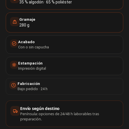
35 % algodón · 65 % poliéster
Gramaje
280 g
Acabado
Con o sin capucha
Estampación
Impresión digital
Fabricación
Bajo pedido · 24 h
Información de compra
Envío según destino
Península: opciones de 24/48 h laborables tras
preparación.