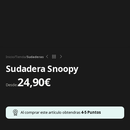
Inicio
Tienda
Sudaderas
Sudadera Snoopy
24,90
€
Desde:
Al comprar este artículo obtendras
4-5
Puntos