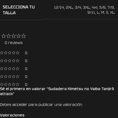
SELECCIONA TU
12/14
,
2XL
,
3/4
,
3XL
,
4xl
,
5/6
,
7/8
,
TALLA
9/11
,
L
,
M
,
S
,
XL
0 reviews
0
0
0
0
0
Sé el primero en valorar “Sudadera Kimetsu no Yaiba Tanjirō
attack”
Debes
acceder
para publicar una valoración.
Valoraciones