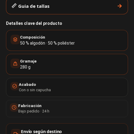
Guia de tallas
Detalles clave del producto
Composición
50 % algodón · 50 % poliéster
Gramaje
280 g
Acabado
Con o sin capucha
Fabricación
Bajo pedido · 24 h
Información de compra
Envío según destino